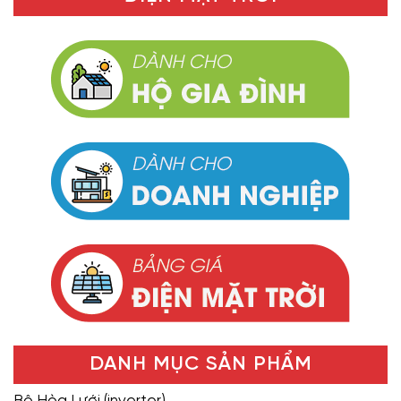
DANH MỤC SẢN PHẨM
Bộ Hòa Lưới (inverter)