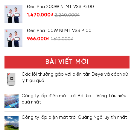
Đèn Pha 200W NLMT VSS P200
1.470.000
₫
2.240.000
₫
Đèn Pha 100W NLMT VSS P100
966.000
₫
1.610.000
₫
BÀI VIẾT MỚI
Các lỗi thường gặp với biến tần Deye và cách xử
lý hiệu quả
Công ty lắp điện mặt trời Bà Rịa – Vũng Tàu hiệu
quả nhất
Công ty lắp điện mặt trời Quảng Ngãi uy tín nhất