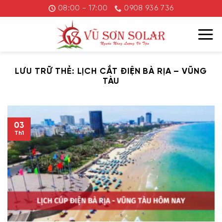
Chuyển
08:00 - 17:00
0908 936 736
đến
nội
dung
LƯU TRỮ THẺ:
LỊCH CẮT ĐIỆN BÀ RỊA – VŨNG
TÀU
03
Th1