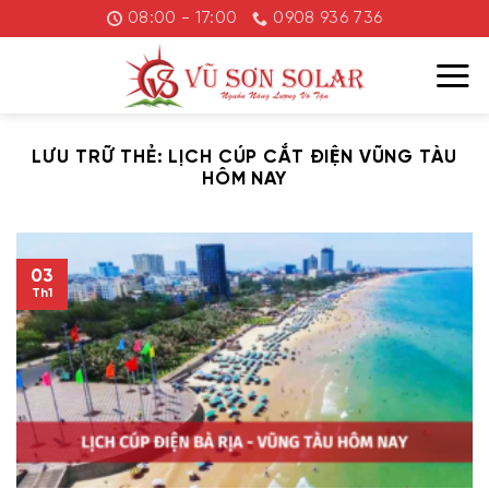
Chuyển
08:00 - 17:00
0908 936 736
đến
nội
dung
LƯU TRỮ THẺ:
LỊCH CÚP CẮT ĐIỆN VŨNG TÀU
HÔM NAY
03
Th1