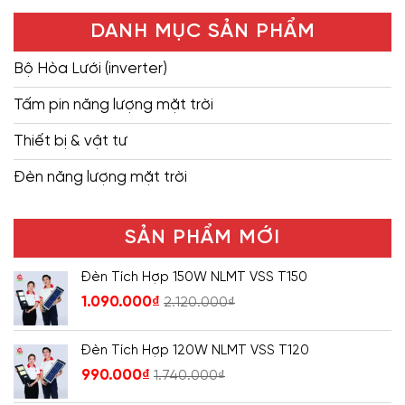
DANH MỤC SẢN PHẨM
Bộ Hòa Lưới (inverter)
Tấm pin năng lượng mặt trời
Thiết bị & vật tư
Đèn năng lượng mặt trời
SẢN PHẨM MỚI
Đèn Tích Hợp 150W NLMT VSS T150
1.090.000
₫
2.120.000
₫
Đèn Tích Hợp 120W NLMT VSS T120
990.000
₫
1.740.000
₫