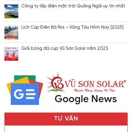
Công ty lắp điện mặt trời Quảng Ngãi uy tín nhất
Lịch Cúp Điện Bà Rịa – Vũng Tàu Hôm Nay [2025]
Giải bóng đá cúp Vũ Sơn Solar năm 2023
TƯ VẤN