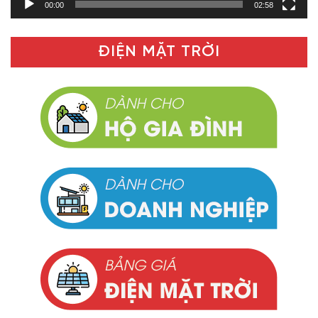
00:00
02:58
ĐIỆN MẶT TRỜI