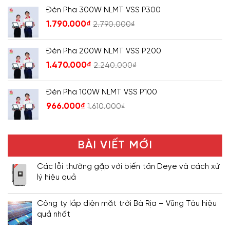
Đèn Pha 300W NLMT VSS P300
1.790.000
₫
2.790.000
₫
Đèn Pha 200W NLMT VSS P200
1.470.000
₫
2.240.000
₫
Đèn Pha 100W NLMT VSS P100
966.000
₫
1.610.000
₫
BÀI VIẾT MỚI
Các lỗi thường gặp với biến tần Deye và cách xử
lý hiệu quả
Công ty lắp điện mặt trời Bà Rịa – Vũng Tàu hiệu
quả nhất