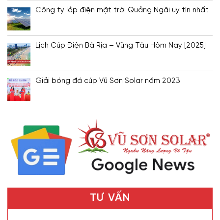
Công ty lắp điện mặt trời Quảng Ngãi uy tín nhất
Lịch Cúp Điện Bà Rịa – Vũng Tàu Hôm Nay [2025]
Giải bóng đá cúp Vũ Sơn Solar năm 2023
TƯ VẤN