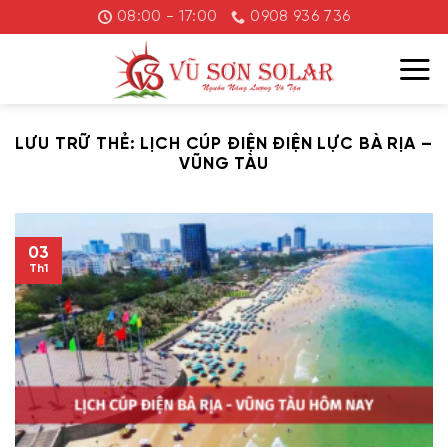
Chuyển
08:00 - 17:00
0908 936 736
đến
nội
dung
LƯU TRỮ THẺ:
LỊCH CÚP ĐIỆN ĐIỆN LỰC BÀ RỊA –
VŨNG TÀU
03
Th1