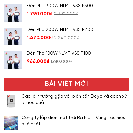
Đèn Pha 300W NLMT VSS P300
1.790.000
₫
2.790.000
₫
Đèn Pha 200W NLMT VSS P200
1.470.000
₫
2.240.000
₫
Đèn Pha 100W NLMT VSS P100
966.000
₫
1.610.000
₫
BÀI VIẾT MỚI
Các lỗi thường gặp với biến tần Deye và cách xử
lý hiệu quả
Công ty lắp điện mặt trời Bà Rịa – Vũng Tàu hiệu
quả nhất