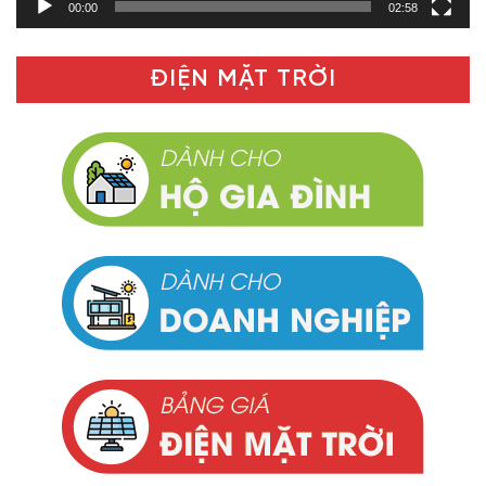
00:00
02:58
ĐIỆN MẶT TRỜI