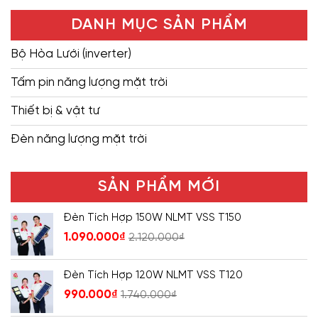
DANH MỤC SẢN PHẨM
Bộ Hòa Lưới (inverter)
Tấm pin năng lượng mặt trời
Thiết bị & vật tư
Đèn năng lượng mặt trời
SẢN PHẨM MỚI
Đèn Tích Hợp 150W NLMT VSS T150
1.090.000
₫
2.120.000
₫
Đèn Tích Hợp 120W NLMT VSS T120
990.000
₫
1.740.000
₫