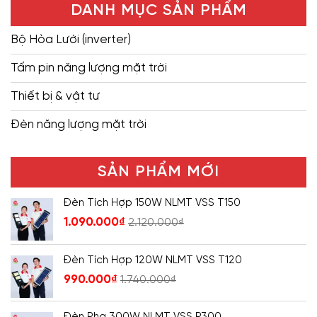
DANH MỤC SẢN PHẨM
Bộ Hòa Lưới (inverter)
Tấm pin năng lượng mặt trời
Thiết bị & vật tư
Đèn năng lượng mặt trời
SẢN PHẨM MỚI
Đèn Tích Hợp 150W NLMT VSS T150
1.090.000
₫
2.120.000
₫
Đèn Tích Hợp 120W NLMT VSS T120
990.000
₫
1.740.000
₫
Đèn Pha 300W NLMT VSS P300