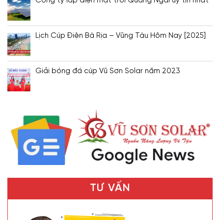
Công ty lắp điện mặt trời Quảng Ngãi uy tín nhất
Lịch Cúp Điện Bà Rịa – Vũng Tàu Hôm Nay [2025]
Giải bóng đá cúp Vũ Sơn Solar năm 2023
TƯ VẤN