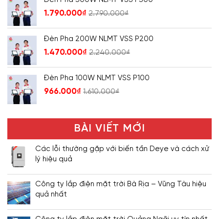
1.790.000
₫
2.790.000
₫
Đèn Pha 200W NLMT VSS P200
1.470.000
₫
2.240.000
₫
Đèn Pha 100W NLMT VSS P100
966.000
₫
1.610.000
₫
BÀI VIẾT MỚI
Các lỗi thường gặp với biến tần Deye và cách xử
lý hiệu quả
Công ty lắp điện mặt trời Bà Rịa – Vũng Tàu hiệu
quả nhất