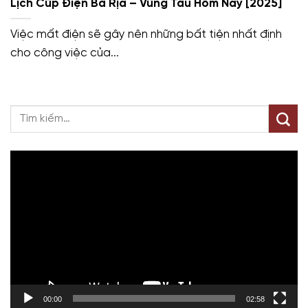
Lịch Cúp Điện Bà Rịa – Vũng Tàu Hôm Nay [2025]
Việc mất điện sẽ gây nên những bất tiện nhất định
cho công việc của...
Trình
chơi
Video
00:00
02:58