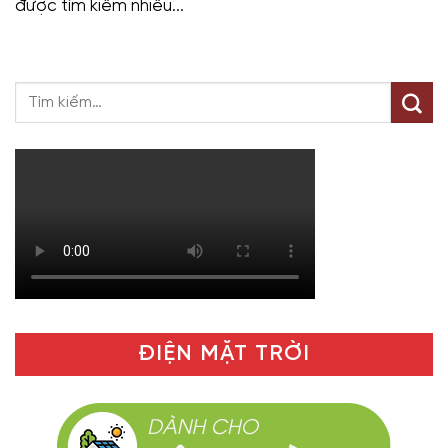
được tìm kiếm nhiều...
ĐIỆN MẶT TRỜI