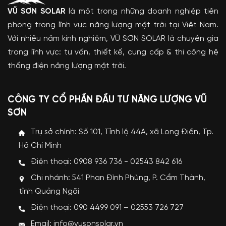
VŨ SƠN SOLAR
là một trong những doanh nghiệp tiên
phong trong lĩnh vực năng lượng mặt trời tại Việt Nam.
Với nhiều năm kinh nghiệm, VŨ SƠN SOLAR là chuyên gia
trong lĩnh vực: tư vấn, thiết kế, cung cấp & thi công hệ
thống điện năng lượng mặt trời.
CÔNG TY CỔ PHẦN ĐẦU TƯ NĂNG LƯỢNG VŨ
SƠN
Trụ sở chính: Số 101, Tỉnh lộ 44A, xã Long Điền, Tp.
Hồ Chí Minh
Điện thoại: 0908 936 736 - 02543 842 616
Chi nhánh: 541 Phan Đình Phùng, P. Cẩm Thành,
tỉnh Quảng Ngãi
Điện thoại: 090 4499 091 – 02553 726 727
Email: info@vusonsolar.vn