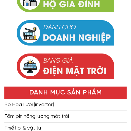
DANH MỤC SẢN PHẨM
Bộ Hòa Lưới (inverter)
Tấm pin năng lượng mặt trời
Thiết bị & vật tư