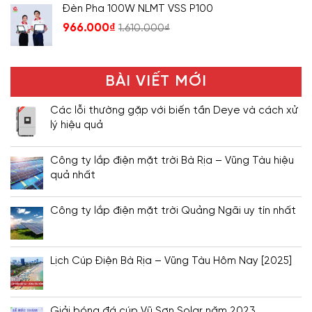
Đèn Pha 100W NLMT VSS P100
966.000
₫
1.610.000
₫
BÀI VIẾT MỚI
Các lỗi thường gặp với biến tần Deye và cách xử
lý hiệu quả
Công ty lắp điện mặt trời Bà Rịa – Vũng Tàu hiệu
quả nhất
Công ty lắp điện mặt trời Quảng Ngãi uy tín nhất
Lịch Cúp Điện Bà Rịa – Vũng Tàu Hôm Nay [2025]
Giải bóng đá cúp Vũ Sơn Solar năm 2023