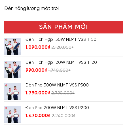
Đèn năng lượng mặt trời
SẢN PHẨM MỚI
Đèn Tích Hợp 150W NLMT VSS T150
1.090.000
₫
2.120.000
₫
Đèn Tích Hợp 120W NLMT VSS T120
990.000
₫
1.740.000
₫
Đèn Pha 300W NLMT VSS P300
1.790.000
₫
2.790.000
₫
Đèn Pha 200W NLMT VSS P200
1.470.000
₫
2.240.000
₫