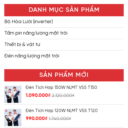
DANH MỤC SẢN PHẨM
Bộ Hòa Lưới (inverter)
Tấm pin năng lượng mặt trời
Thiết bị & vật tư
Đèn năng lượng mặt trời
SẢN PHẨM MỚI
Đèn Tích Hợp 150W NLMT VSS T150
1.090.000
₫
2.120.000
₫
Đèn Tích Hợp 120W NLMT VSS T120
990.000
₫
1.740.000
₫