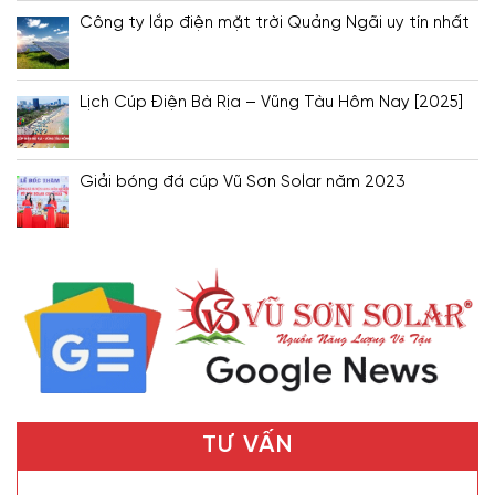
Công ty lắp điện mặt trời Quảng Ngãi uy tín nhất
Lịch Cúp Điện Bà Rịa – Vũng Tàu Hôm Nay [2025]
Giải bóng đá cúp Vũ Sơn Solar năm 2023
TƯ VẤN