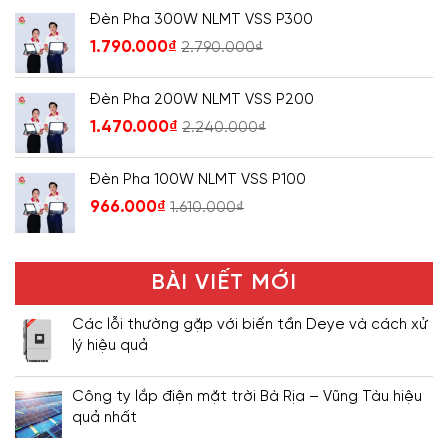
Đèn Pha 300W NLMT VSS P300
1.790.000
₫
2.790.000
₫
Đèn Pha 200W NLMT VSS P200
1.470.000
₫
2.240.000
₫
Đèn Pha 100W NLMT VSS P100
966.000
₫
1.610.000
₫
BÀI VIẾT MỚI
Các lỗi thường gặp với biến tần Deye và cách xử
lý hiệu quả
Công ty lắp điện mặt trời Bà Rịa – Vũng Tàu hiệu
quả nhất