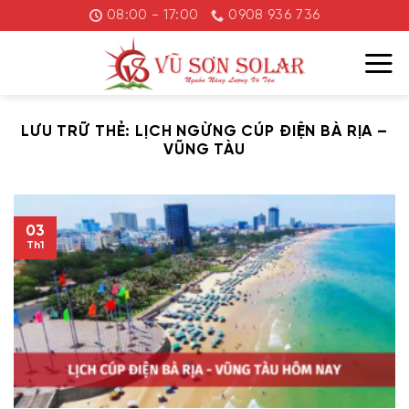
Chuyển
08:00 - 17:00
0908 936 736
đến
nội
dung
LƯU TRỮ THẺ:
LỊCH NGỪNG CÚP ĐIỆN BÀ RỊA –
VŨNG TÀU
03
Th1