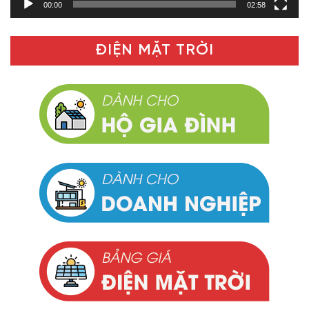
00:00
02:58
ĐIỆN MẶT TRỜI