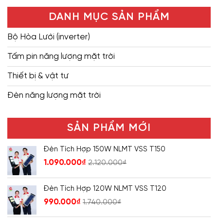
DANH MỤC SẢN PHẨM
Bộ Hòa Lưới (inverter)
Tấm pin năng lượng mặt trời
Thiết bị & vật tư
Đèn năng lượng mặt trời
SẢN PHẨM MỚI
Đèn Tích Hợp 150W NLMT VSS T150
1.090.000
₫
2.120.000
₫
Đèn Tích Hợp 120W NLMT VSS T120
990.000
₫
1.740.000
₫