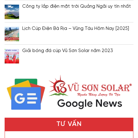
Công ty lắp điện mặt trời Quảng Ngãi uy tín nhất
Lịch Cúp Điện Bà Rịa – Vũng Tàu Hôm Nay [2025]
Giải bóng đá cúp Vũ Sơn Solar năm 2023
TƯ VẤN