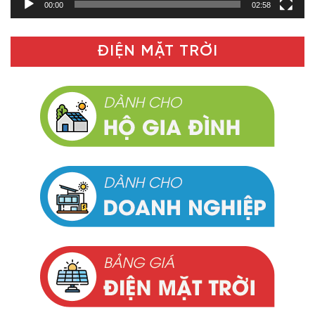
00:00
02:58
ĐIỆN MẶT TRỜI