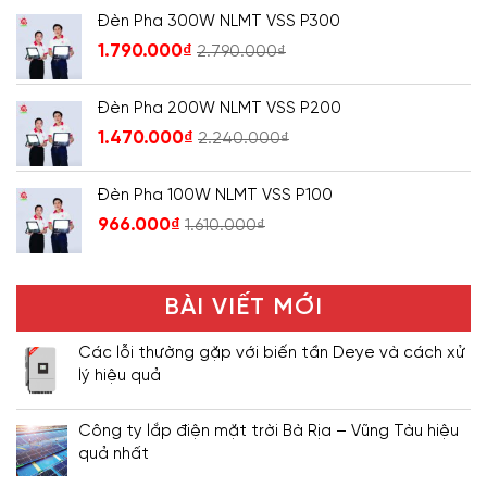
Đèn Pha 300W NLMT VSS P300
1.790.000
₫
2.790.000
₫
Đèn Pha 200W NLMT VSS P200
1.470.000
₫
2.240.000
₫
Đèn Pha 100W NLMT VSS P100
966.000
₫
1.610.000
₫
BÀI VIẾT MỚI
Các lỗi thường gặp với biến tần Deye và cách xử
lý hiệu quả
Công ty lắp điện mặt trời Bà Rịa – Vũng Tàu hiệu
quả nhất