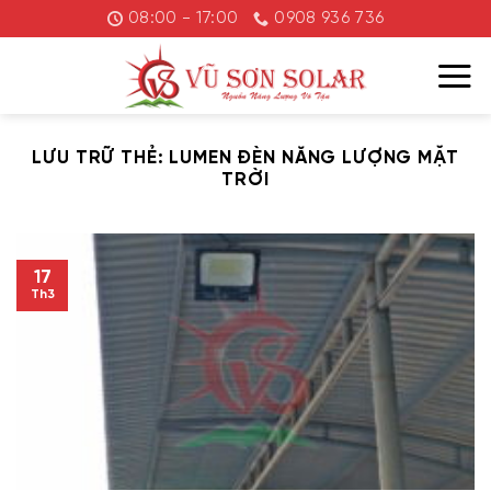
Chuyển
08:00 - 17:00
0908 936 736
đến
nội
dung
LƯU TRỮ THẺ:
LUMEN ĐÈN NĂNG LƯỢNG MẶT
TRỜI
17
Th3