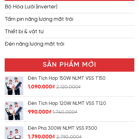
Bộ Hòa Lưới (inverter)
Tấm pin năng lượng mặt trời
Thiết bị & vật tư
Đèn năng lượng mặt trời
SẢN PHẨM MỚI
Đèn Tích Hợp 150W NLMT VSS T150
1.090.000
₫
2.120.000
₫
Đèn Tích Hợp 120W NLMT VSS T120
990.000
₫
1.740.000
₫
Đèn Pha 300W NLMT VSS P300
1.790.000
₫
2.790.000
₫