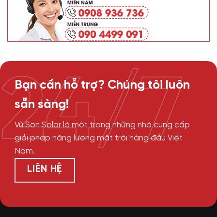
24/7
Bạn cần hỗ trợ? Chúng tôi luôn
sẵn sàng!
Vũ Sơn Solar là một trong những nhà cung cấp
giải pháp năng lượng mặt trời hàng đầu Việt
Nam.
LIÊN HỆ