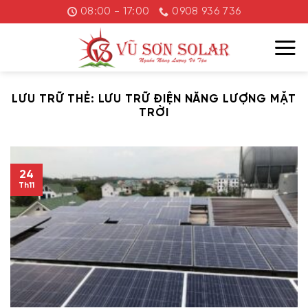
Chuyển
08:00 - 17:00
0908 936 736
đến
nội
dung
LƯU TRỮ THẺ:
LƯU TRỮ ĐIỆN NĂNG LƯỢNG MẶT
TRỜI
24
Th11