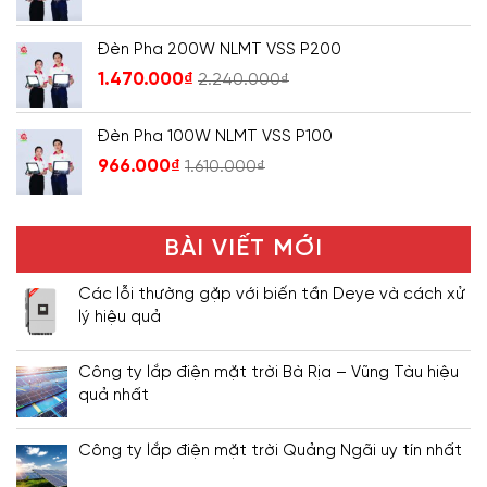
Đèn Pha 200W NLMT VSS P200
1.470.000
₫
2.240.000
₫
Đèn Pha 100W NLMT VSS P100
966.000
₫
1.610.000
₫
BÀI VIẾT MỚI
Các lỗi thường gặp với biến tần Deye và cách xử
lý hiệu quả
Công ty lắp điện mặt trời Bà Rịa – Vũng Tàu hiệu
quả nhất
Công ty lắp điện mặt trời Quảng Ngãi uy tín nhất