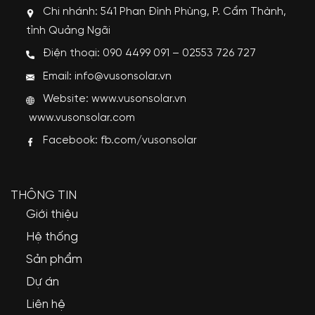
Chi nhánh: 541 Phan Đình Phùng, P. Cẩm Thành,
tỉnh Quảng Ngãi
Điện thoại: 090 4499 091 – 02553 726 727
Email: info@vusonsolar.vn
Website:
www.vusonsolar.vn
www.vusonsolar.com
Facebook:
fb.com/vusonsolar
THÔNG TIN
Giới thiệu
Hệ thống
Sản phẩm
Dự án
Liên hệ