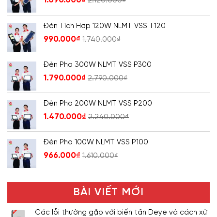
2.120.000
₫
Đèn Tích Hợp 120W NLMT VSS T120
990.000
₫
1.740.000
₫
Đèn Pha 300W NLMT VSS P300
1.790.000
₫
2.790.000
₫
Đèn Pha 200W NLMT VSS P200
1.470.000
₫
2.240.000
₫
Đèn Pha 100W NLMT VSS P100
966.000
₫
1.610.000
₫
BÀI VIẾT MỚI
Các lỗi thường gặp với biến tần Deye và cách xử