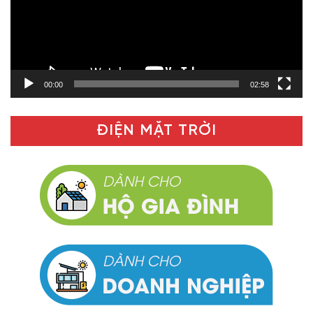
00:00
02:58
ĐIỆN MẶT TRỜI