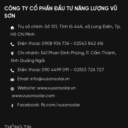
CÔNG TY CỔ PHẦN ĐẦU TƯ NĂNG LƯỢNG VŨ
SƠN
Trụ sở chính: Số 101, Tỉnh lộ 44A, xã Long Điền, Tp.
Hồ Chí Minh
Điện thoại: 0908 936 736 - 02543 842 616
Chi nhánh: 541 Phan Đình Phùng, P. Cẩm Thành,
tỉnh Quảng Ngãi
Điện thoại: 090 4499 091 – 02553 726 727
Email: info@vusonsolar.vn
Website:
www.vusonsolar.vn
www.vusonsolar.com
Facebook:
fb.com/vusonsolar
THÔNG TIN