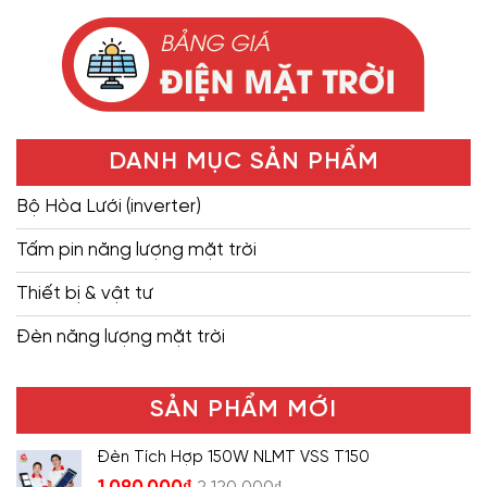
DANH MỤC SẢN PHẨM
Bộ Hòa Lưới (inverter)
Tấm pin năng lượng mặt trời
Thiết bị & vật tư
Đèn năng lượng mặt trời
SẢN PHẨM MỚI
Đèn Tích Hợp 150W NLMT VSS T150
1.090.000
₫