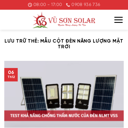
Chuyển
08:00 - 17:00
0908 936 736
đến
nội
dung
LƯU TRỮ THẺ:
MẪU CỘT ĐÈN NĂNG LƯỢNG MẶT
TRỜI
06
Th12