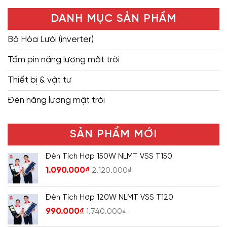
DANH MỤC SẢN PHẨM
Bộ Hòa Lưới (inverter)
Tấm pin năng lượng mặt trời
Thiết bị & vật tư
Đèn năng lượng mặt trời
SẢN PHẨM MỚI
Đèn Tích Hợp 150W NLMT VSS T150
1.090.000
₫
2.120.000
₫
Đèn Tích Hợp 120W NLMT VSS T120
990.000
₫
1.740.000
₫