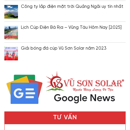
Công ty lắp điện mặt trời Quảng Ngãi uy tín nhất
Lịch Cúp Điện Bà Rịa – Vũng Tàu Hôm Nay [2025]
Giải bóng đá cúp Vũ Sơn Solar năm 2023
TƯ VẤN