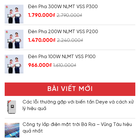
Đèn Pha 300W NLMT VSS P300
1.790.000
₫
2.790.000
₫
Đèn Pha 200W NLMT VSS P200
1.470.000
₫
2.240.000
₫
Đèn Pha 100W NLMT VSS P100
966.000
₫
1.610.000
₫
BÀI VIẾT MỚI
Các lỗi thường gặp với biến tần Deye và cách xử
lý hiệu quả
Công ty lắp điện mặt trời Bà Rịa – Vũng Tàu hiệu
quả nhất