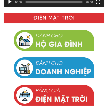
00:00
02:58
ĐIỆN MẶT TRỜI