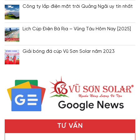
Công ty lắp điện mặt trời Quảng Ngãi uy tín nhất
Lịch Cúp Điện Bà Rịa – Vũng Tàu Hôm Nay [2025]
Giải bóng đá cúp Vũ Sơn Solar năm 2023
TƯ VẤN