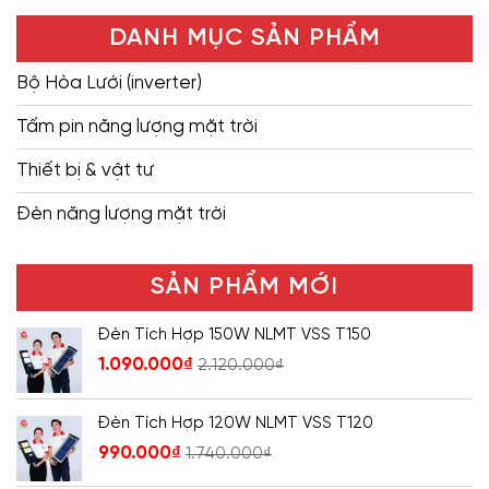
DANH MỤC SẢN PHẨM
Bộ Hòa Lưới (inverter)
Tấm pin năng lượng mặt trời
Thiết bị & vật tư
Đèn năng lượng mặt trời
SẢN PHẨM MỚI
Đèn Tích Hợp 150W NLMT VSS T150
1.090.000
₫
2.120.000
₫
Đèn Tích Hợp 120W NLMT VSS T120
990.000
₫
1.740.000
₫