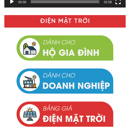
00:00
02:58
ĐIỆN MẶT TRỜI