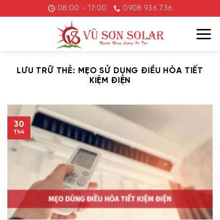
Chuyển
08:00 - 17:00
0908 936 736
đến
nội
dung
LƯU TRỮ THẺ:
MẸO SỬ DỤNG ĐIỀU HÒA TIẾT
KIỆM ĐIỆN
30
Th4