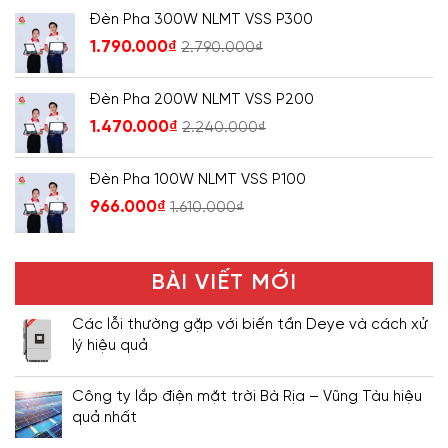
Đèn Pha 300W NLMT VSS P300
1.790.000
₫
2.790.000
₫
Đèn Pha 200W NLMT VSS P200
1.470.000
₫
2.240.000
₫
Đèn Pha 100W NLMT VSS P100
966.000
₫
1.610.000
₫
BÀI VIẾT MỚI
Các lỗi thường gặp với biến tần Deye và cách xử
lý hiệu quả
Công ty lắp điện mặt trời Bà Rịa – Vũng Tàu hiệu
quả nhất