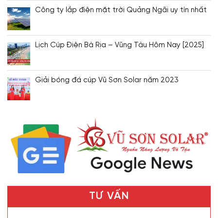
Công ty lắp điện mặt trời Quảng Ngãi uy tín nhất
Lịch Cúp Điện Bà Rịa – Vũng Tàu Hôm Nay [2025]
Giải bóng đá cúp Vũ Sơn Solar năm 2023
TƯ VẤN