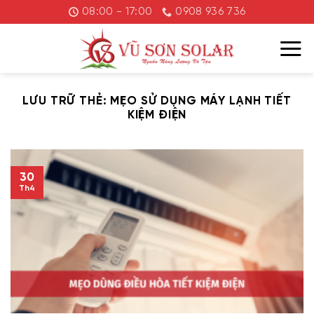
Chuyển
08:00 - 17:00
0908 936 736
đến
nội
dung
LƯU TRỮ THẺ:
MẸO SỬ DỤNG MÁY LẠNH TIẾT
KIỆM ĐIỆN
30
Th4