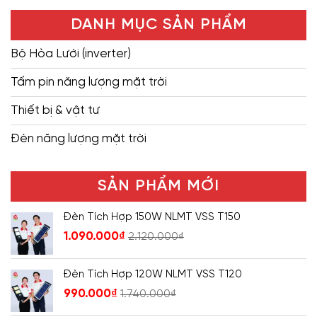
DANH MỤC SẢN PHẨM
Bộ Hòa Lưới (inverter)
Tấm pin năng lượng mặt trời
Thiết bị & vật tư
Đèn năng lượng mặt trời
SẢN PHẨM MỚI
Đèn Tích Hợp 150W NLMT VSS T150
1.090.000
₫
2.120.000
₫
Đèn Tích Hợp 120W NLMT VSS T120
990.000
₫
1.740.000
₫