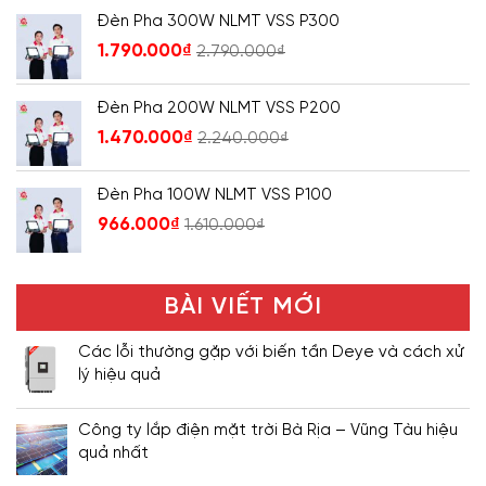
Đèn Pha 300W NLMT VSS P300
1.790.000
₫
2.790.000
₫
Đèn Pha 200W NLMT VSS P200
1.470.000
₫
2.240.000
₫
Đèn Pha 100W NLMT VSS P100
966.000
₫
1.610.000
₫
BÀI VIẾT MỚI
Các lỗi thường gặp với biến tần Deye và cách xử
lý hiệu quả
Công ty lắp điện mặt trời Bà Rịa – Vũng Tàu hiệu
quả nhất