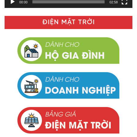
00:00
02:58
ĐIỆN MẶT TRỜI