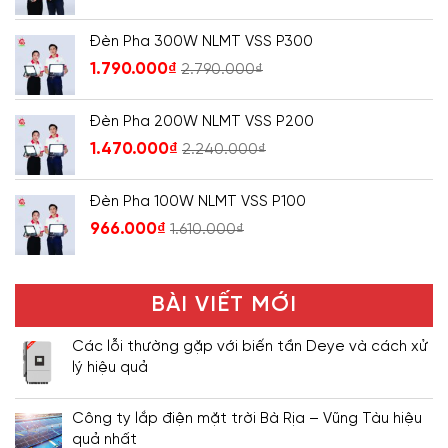
Đèn Pha 300W NLMT VSS P300
1.790.000
₫
2.790.000
₫
Đèn Pha 200W NLMT VSS P200
1.470.000
₫
2.240.000
₫
Đèn Pha 100W NLMT VSS P100
966.000
₫
1.610.000
₫
BÀI VIẾT MỚI
Các lỗi thường gặp với biến tần Deye và cách xử
lý hiệu quả
Công ty lắp điện mặt trời Bà Rịa – Vũng Tàu hiệu
quả nhất