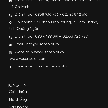
Trụ sở chính: Số 101, Tỉnh lộ 44A, xã Long Điền, Tp.
Hồ Chí Minh
Điện thoại: 0908 936 736 - 02543 842 616
Chi nhánh: 541 Phan Đình Phùng, P. Cẩm Thành,
tỉnh Quảng Ngãi
Điện thoại: 090 4499 091 – 02553 726 727
Email: info@vusonsolar.vn
Website:
www.vusonsolar.vn
www.vusonsolar.com
Facebook:
fb.com/vusonsolar
THÔNG TIN
Giới thiệu
Hệ thống
Sản phẩm