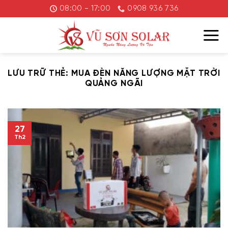
Chuyển
08:00 - 17:00
0908 936 736
đến
nội
dung
LƯU TRỮ THẺ:
MUA ĐÈN NĂNG LƯỢNG MẶT TRỜI
QUẢNG NGÃI
27
Th2