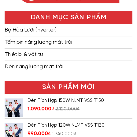
DANH MỤC SẢN PHẨM
Bộ Hòa Lưới (inverter)
Tấm pin năng lượng mặt trời
Thiết bị & vật tư
Đèn năng lượng mặt trời
SẢN PHẨM MỚI
Đèn Tích Hợp 150W NLMT VSS T150
1.090.000
₫
2.120.000
₫
Đèn Tích Hợp 120W NLMT VSS T120
990.000
₫
1.740.000
₫