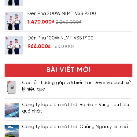
Đèn Pha 200W NLMT VSS P200
1.470.000
₫
2.240.000
₫
Đèn Pha 100W NLMT VSS P100
966.000
₫
1.610.000
₫
BÀI VIẾT MỚI
Các lỗi thường gặp với biến tần Deye và cách xử
lý hiệu quả
Công ty lắp điện mặt trời Bà Rịa – Vũng Tàu hiệu
quả nhất
Công ty lắp điện mặt trời Quảng Ngãi uy tín nhất