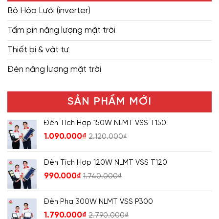
Bộ Hòa Lưới (inverter)
Tấm pin năng lượng mặt trời
Thiết bị & vật tư
Đèn năng lượng mặt trời
SẢN PHẨM MỚI
Đèn Tích Hợp 150W NLMT VSS T150
1.090.000
₫
2.120.000
₫
Đèn Tích Hợp 120W NLMT VSS T120
990.000
₫
1.740.000
₫
Đèn Pha 300W NLMT VSS P300
1.790.000
₫
2.790.000
₫