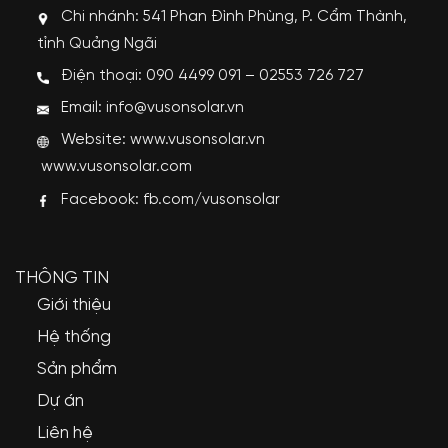
Chi nhánh: 541 Phan Đình Phùng, P. Cẩm Thành,
tỉnh Quảng Ngãi
Điện thoại: 090 4499 091 – 02553 726 727
Email: info@vusonsolar.vn
Website:
www.vusonsolar.vn
www.vusonsolar.com
Facebook:
fb.com/vusonsolar
THÔNG TIN
Giới thiệu
Hệ thống
Sản phẩm
Dự án
Liên hệ