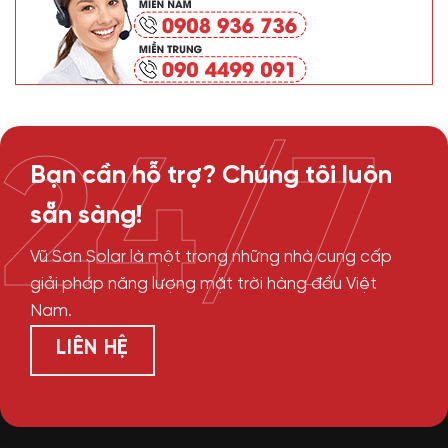
24/7
Bạn cần hỗ trợ? Chúng tôi luôn
sẵn sàng!
Vũ Sơn Solar là một trong những nhà cung cấp
giải pháp năng lượng mặt trời hàng đầu Việt
Nam.
LIÊN HỆ