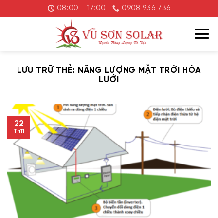
Chuyển
08:00 - 17:00
0908 936 736
đến
nội
dung
LƯU TRỮ THẺ:
NĂNG LƯỢNG MẶT TRỜI HÒA
LƯỚI
22
Th11