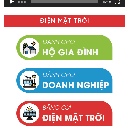
00:00
02:58
ĐIỆN MẶT TRỜI