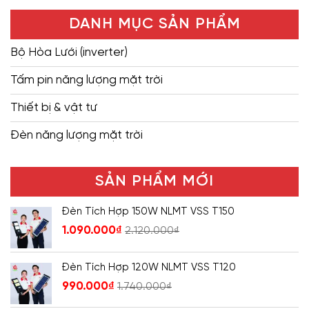
DANH MỤC SẢN PHẨM
Bộ Hòa Lưới (inverter)
Tấm pin năng lượng mặt trời
Thiết bị & vật tư
Đèn năng lượng mặt trời
SẢN PHẨM MỚI
Đèn Tích Hợp 150W NLMT VSS T150
1.090.000
₫
2.120.000
₫
Đèn Tích Hợp 120W NLMT VSS T120
990.000
₫
1.740.000
₫