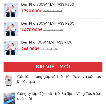
Đèn Pha 300W NLMT VSS P300
1.790.000
₫
2.790.000
₫
Đèn Pha 200W NLMT VSS P200
1.470.000
₫
2.240.000
₫
Đèn Pha 100W NLMT VSS P100
966.000
₫
1.610.000
₫
BÀI VIẾT MỚI
Các lỗi thường gặp với biến tần Deye và cách xử
lý hiệu quả
Công ty lắp điện mặt trời Bà Rịa – Vũng Tàu hiệu
quả nhất