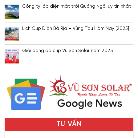
Công ty lắp điện mặt trời Quảng Ngãi uy tín nhất
Lịch Cúp Điện Bà Rịa – Vũng Tàu Hôm Nay [2025]
Giải bóng đá cúp Vũ Sơn Solar năm 2023
TƯ VẤN