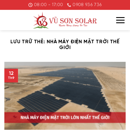
Chuyển
08:00 - 17:00
0908 936 736
đến
nội
dung
LƯU TRỮ THẺ:
NHÀ MÁY ĐIỆN MẶT TRỜI THẾ
GIỚI
12
Th9