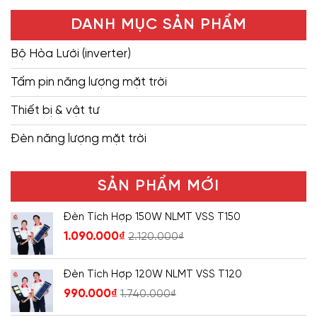
DANH MỤC SẢN PHẨM
Bộ Hòa Lưới (inverter)
Tấm pin năng lượng mặt trời
Thiết bị & vật tư
Đèn năng lượng mặt trời
SẢN PHẨM MỚI
Đèn Tích Hợp 150W NLMT VSS T150
1.090.000
₫
2.120.000
₫
Đèn Tích Hợp 120W NLMT VSS T120
990.000
₫
1.740.000
₫