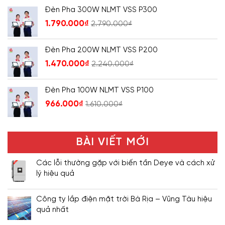
Đèn Pha 300W NLMT VSS P300
1.790.000
₫
2.790.000
₫
Đèn Pha 200W NLMT VSS P200
1.470.000
₫
2.240.000
₫
Đèn Pha 100W NLMT VSS P100
966.000
₫
1.610.000
₫
BÀI VIẾT MỚI
Các lỗi thường gặp với biến tần Deye và cách xử
lý hiệu quả
Công ty lắp điện mặt trời Bà Rịa – Vũng Tàu hiệu
quả nhất