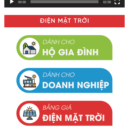
00:00
02:58
ĐIỆN MẶT TRỜI