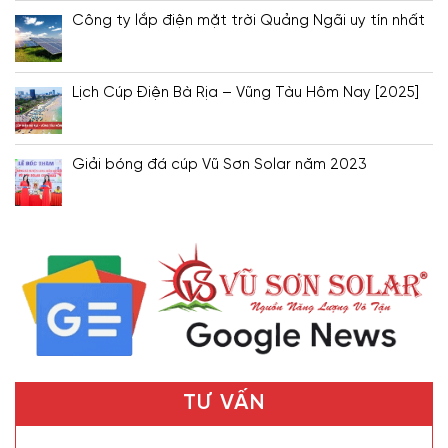
Công ty lắp điện mặt trời Quảng Ngãi uy tín nhất
Lịch Cúp Điện Bà Rịa – Vũng Tàu Hôm Nay [2025]
Giải bóng đá cúp Vũ Sơn Solar năm 2023
TƯ VẤN