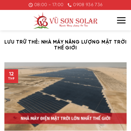
Chuyển
08:00 - 17:00
0908 936 736
đến
nội
dung
LƯU TRỮ THẺ:
NHÀ MÁY NĂNG LƯỢNG MẶT TRỜI
THẾ GIỚI
12
Th9