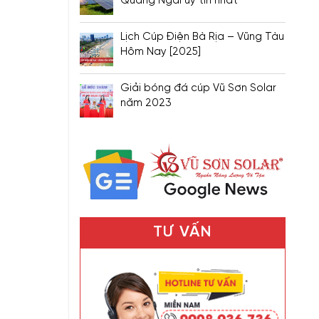
Quảng Ngãi uy tín nhất
Lịch Cúp Điện Bà Rịa – Vũng Tàu
Hôm Nay [2025]
Giải bóng đá cúp Vũ Sơn Solar
năm 2023
TƯ VẤN