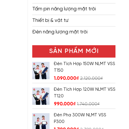
Tấm pin năng lượng mặt trời
Thiết bị & vật tư
Đèn năng lượng mặt trời
SẢN PHẨM MỚI
Đèn Tích Hợp 150W NLMT VSS
T150
1.090.000
₫
2.120.000
₫
Đèn Tích Hợp 120W NLMT VSS
T120
990.000
₫
1.740.000
₫
Đèn Pha 300W NLMT VSS
P300