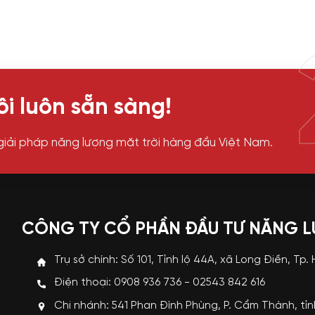
i luôn sẵn sàng!
giải pháp năng lượng mặt trời hàng đầu Việt Nam.
CÔNG TY CỔ PHẦN ĐẦU TƯ NĂNG 
Trụ sở chính: Số 101, Tỉnh lộ 44A, xã Long Điền, Tp.
Điện thoại: 0908 936 736 - 02543 842 616
Chi nhánh: 541 Phan Đình Phùng, P. Cẩm Thành, tỉ