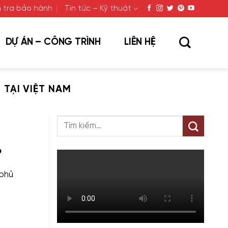
 tra bảo hành
Tin tức – Kỹ thuật
DỰ ÁN – CÔNG TRÌNH
LIÊN HỆ
TẠI VIỆT NAM
o
“phủ