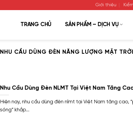
Giới thiệu
Kiểm
TRANG CHỦ
SẢN PHẨM – DỊCH VỤ
:
NHU CẦU DÙNG ĐÈN NĂNG LƯỢNG MẶT TRỜI 
Nhu Cầu Dùng Đèn NLMT Tại Việt Nam Tăng Ca
Hiện nay, nhu cầu dùng đèn nlmt tại Việt Nam tăng cao, 
sóng” khắp...