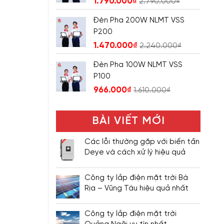
1.790.000
₫
2.790.000
₫
Đèn Pha 200W NLMT VSS
P200
1.470.000
₫
2.240.000
₫
Đèn Pha 100W NLMT VSS
P100
966.000
₫
1.610.000
₫
BÀI VIẾT MỚI
Các lỗi thường gặp với biến tần
Deye và cách xử lý hiệu quả
Công ty lắp điện mặt trời Bà
Rịa – Vũng Tàu hiệu quả nhất
Công ty lắp điện mặt trời