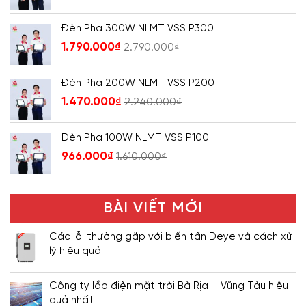
Đèn Pha 300W NLMT VSS P300
1.790.000
₫
2.790.000
₫
Đèn Pha 200W NLMT VSS P200
1.470.000
₫
2.240.000
₫
Đèn Pha 100W NLMT VSS P100
966.000
₫
1.610.000
₫
BÀI VIẾT MỚI
Các lỗi thường gặp với biến tần Deye và cách xử
lý hiệu quả
Công ty lắp điện mặt trời Bà Rịa – Vũng Tàu hiệu
quả nhất