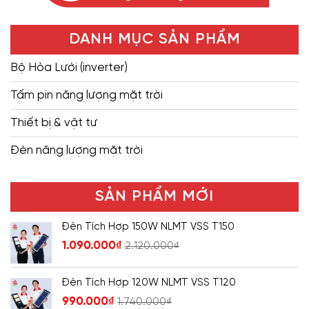
DANH MỤC SẢN PHẨM
Bộ Hòa Lưới (inverter)
Tấm pin năng lượng mặt trời
Thiết bị & vật tư
Đèn năng lượng mặt trời
SẢN PHẨM MỚI
Đèn Tích Hợp 150W NLMT VSS T150
1.090.000
₫
2.120.000
₫
Đèn Tích Hợp 120W NLMT VSS T120
990.000
₫
1.740.000
₫