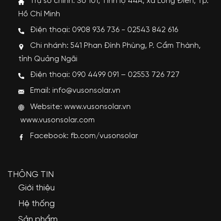
Trụ sở chính: Số 101, Tỉnh lộ 44A, xã Long Điền, Tp.
Hồ Chí Minh
Điện thoại: 0908 936 736 - 02543 842 616
Chi nhánh: 541 Phan Đình Phùng, P. Cẩm Thành,
tỉnh Quảng Ngãi
Điện thoại: 090 4499 091 – 02553 726 727
Email: info@vusonsolar.vn
Website:
www.vusonsolar.vn
www.vusonsolar.com
Facebook:
fb.com/vusonsolar
THÔNG TIN
Giới thiệu
Hệ thống
Sản phẩm