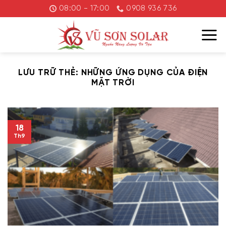
Chuyển
08:00 - 17:00
0908 936 736
đến
nội
dung
LƯU TRỮ THẺ:
NHỮNG ỨNG DỤNG CỦA ĐIỆN
MẶT TRỜI
18
Th9