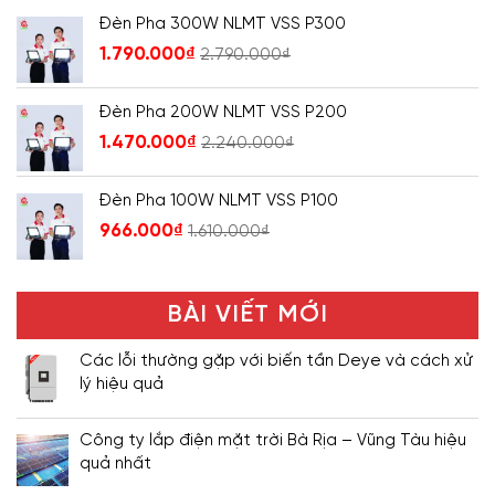
Đèn Pha 300W NLMT VSS P300
1.790.000
₫
2.790.000
₫
Đèn Pha 200W NLMT VSS P200
1.470.000
₫
2.240.000
₫
Đèn Pha 100W NLMT VSS P100
966.000
₫
1.610.000
₫
BÀI VIẾT MỚI
Các lỗi thường gặp với biến tần Deye và cách xử
lý hiệu quả
Công ty lắp điện mặt trời Bà Rịa – Vũng Tàu hiệu
quả nhất