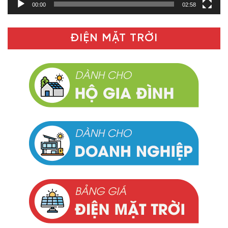
00:00
02:58
ĐIỆN MẶT TRỜI