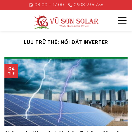
Chuyển
08:00 - 17:00
0908 936 736
đến
nội
dung
LƯU TRỮ THẺ:
NỐI ĐẤT INVERTER
04
Th9