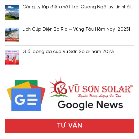
Công ty lắp điện mặt trời Quảng Ngãi uy tín nhất
Lịch Cúp Điện Bà Rịa – Vũng Tàu Hôm Nay [2025]
Giải bóng đá cúp Vũ Sơn Solar năm 2023
TƯ VẤN