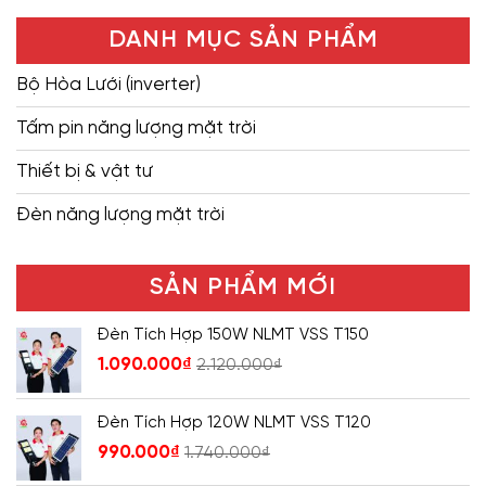
DANH MỤC SẢN PHẨM
Bộ Hòa Lưới (inverter)
Tấm pin năng lượng mặt trời
Thiết bị & vật tư
Đèn năng lượng mặt trời
SẢN PHẨM MỚI
Đèn Tích Hợp 150W NLMT VSS T150
1.090.000
₫
2.120.000
₫
Đèn Tích Hợp 120W NLMT VSS T120
990.000
₫
1.740.000
₫