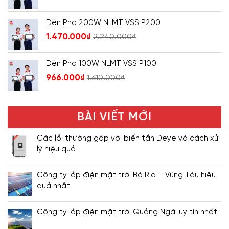
Đèn Pha 200W NLMT VSS P200
1.470.000
₫
2.240.000
₫
Đèn Pha 100W NLMT VSS P100
966.000
₫
1.610.000
₫
BÀI VIẾT MỚI
Các lỗi thường gặp với biến tần Deye và cách xử
lý hiệu quả
Công ty lắp điện mặt trời Bà Rịa – Vũng Tàu hiệu
quả nhất
Công ty lắp điện mặt trời Quảng Ngãi uy tín nhất