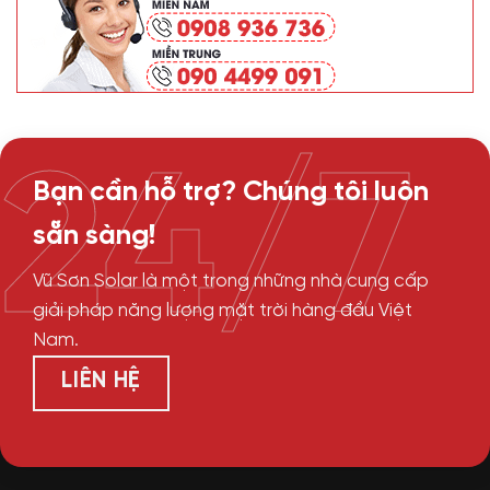
24/7
Bạn cần hỗ trợ? Chúng tôi luôn
sẵn sàng!
Vũ Sơn Solar là một trong những nhà cung cấp
giải pháp năng lượng mặt trời hàng đầu Việt
Nam.
LIÊN HỆ