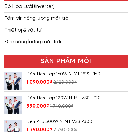
Bộ Hòa Lưới (inverter)
Tấm pin năng lượng mặt trời
Thiết bị & vật tư
Đèn năng lượng mặt trời
SẢN PHẨM MỚI
Đèn Tích Hợp 150W NLMT VSS T150
1.090.000
₫
2.120.000
₫
Đèn Tích Hợp 120W NLMT VSS T120
990.000
₫
1.740.000
₫
Đèn Pha 300W NLMT VSS P300
1.790.000
₫
2.790.000
₫