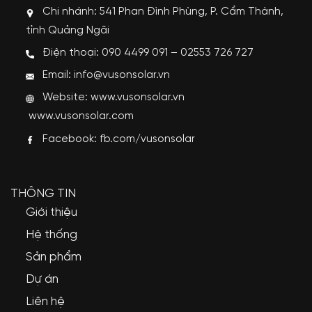
Chi nhánh: 541 Phan Đình Phùng, P. Cẩm Thành,
tỉnh Quảng Ngãi
Điện thoại: 090 4499 091 – 02553 726 727
Email: info@vusonsolar.vn
Website:
www.vusonsolar.vn
www.vusonsolar.com
Facebook:
fb.com/vusonsolar
THÔNG TIN
Giới thiệu
Hệ thống
Sản phẩm
Dự án
Liên hệ