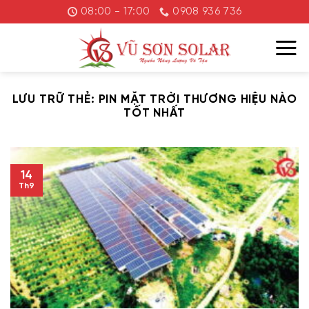
Chuyển
08:00 - 17:00
0908 936 736
đến
nội
dung
LƯU TRỮ THẺ:
PIN MẶT TRỜI THƯƠNG HIỆU NÀO
TỐT NHẤT
14
Th9