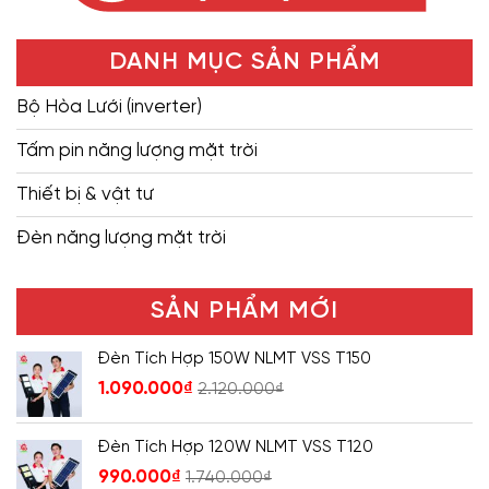
DANH MỤC SẢN PHẨM
Bộ Hòa Lưới (inverter)
Tấm pin năng lượng mặt trời
Thiết bị & vật tư
Đèn năng lượng mặt trời
SẢN PHẨM MỚI
Đèn Tích Hợp 150W NLMT VSS T150
1.090.000
₫
2.120.000
₫
Đèn Tích Hợp 120W NLMT VSS T120
990.000
₫
1.740.000
₫