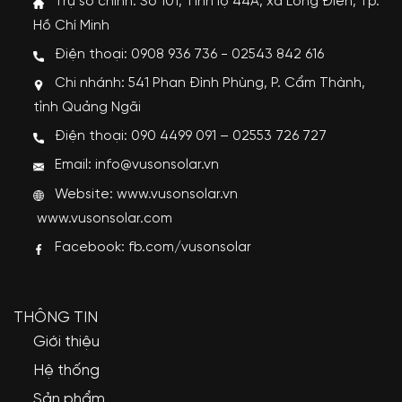
Trụ sở chính: Số 101, Tỉnh lộ 44A, xã Long Điền, Tp.
Hồ Chí Minh
Điện thoại: 0908 936 736 - 02543 842 616
Chi nhánh: 541 Phan Đình Phùng, P. Cẩm Thành,
tỉnh Quảng Ngãi
Điện thoại: 090 4499 091 – 02553 726 727
Email: info@vusonsolar.vn
Website:
www.vusonsolar.vn
www.vusonsolar.com
Facebook:
fb.com/vusonsolar
THÔNG TIN
Giới thiệu
Hệ thống
Sản phẩm