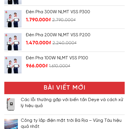
Đèn Pha 300W NLMT VSS P300
1.790.000
₫
2.790.000
₫
Đèn Pha 200W NLMT VSS P200
1.470.000
₫
2.240.000
₫
Đèn Pha 100W NLMT VSS P100
966.000
₫
1.610.000
₫
BÀI VIẾT MỚI
Các lỗi thường gặp với biến tần Deye và cách xử
lý hiệu quả
Công ty lắp điện mặt trời Bà Rịa – Vũng Tàu hiệu
quả nhất