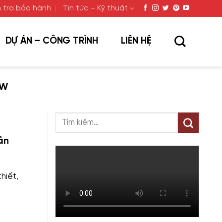
 tra bảo hành
Tin tức – Kỹ thuật
DỰ ÁN – CÔNG TRÌNH
LIÊN HỆ
0W
ản
hiết,