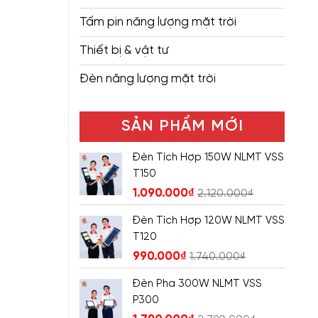
Tấm pin năng lượng mặt trời
Thiết bị & vật tư
Đèn năng lượng mặt trời
SẢN PHẨM MỚI
Đèn Tích Hợp 150W NLMT VSS
T150
1.090.000
₫
2.120.000
₫
Đèn Tích Hợp 120W NLMT VSS
T120
990.000
₫
1.740.000
₫
Đèn Pha 300W NLMT VSS
P300