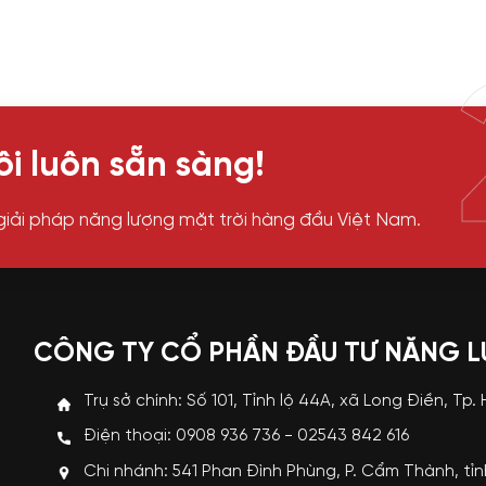
i luôn sẵn sàng!
giải pháp năng lượng mặt trời hàng đầu Việt Nam.
CÔNG TY CỔ PHẦN ĐẦU TƯ NĂNG 
Trụ sở chính: Số 101, Tỉnh lộ 44A, xã Long Điền, Tp.
Điện thoại: 0908 936 736 - 02543 842 616
Chi nhánh: 541 Phan Đình Phùng, P. Cẩm Thành, tỉ