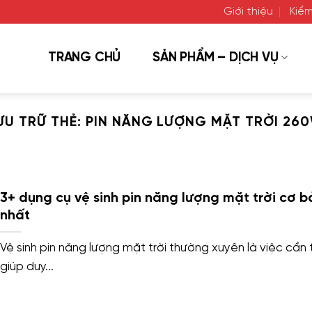
Giới thiệu
Kiểm
TRANG CHỦ
SẢN PHẨM – DỊCH VỤ
ƯU TRỮ THẺ:
PIN NĂNG LƯỢNG MẶT TRỜI 26
3+ dụng cụ vệ sinh pin năng lượng mặt trời cơ b
nhất
Vệ sinh pin năng lượng mặt trời thường xuyên là việc cần t
giúp duy...