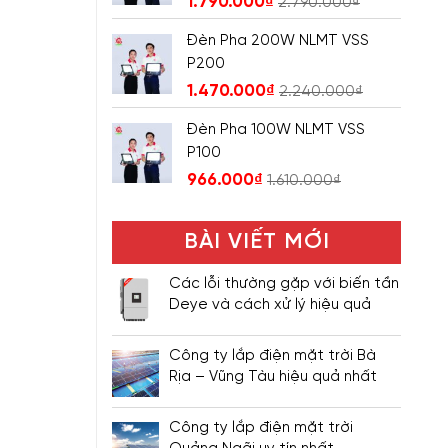
1.790.000
₫
2.790.000
₫
Đèn Pha 200W NLMT VSS
P200
1.470.000
₫
2.240.000
₫
Đèn Pha 100W NLMT VSS
P100
966.000
₫
1.610.000
₫
BÀI VIẾT MỚI
Các lỗi thường gặp với biến tần
Deye và cách xử lý hiệu quả
Công ty lắp điện mặt trời Bà
Rịa – Vũng Tàu hiệu quả nhất
Công ty lắp điện mặt trời