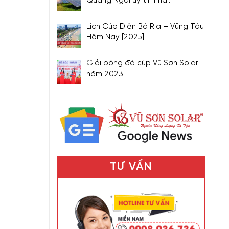
Quảng Ngãi uy tín nhất
Lịch Cúp Điện Bà Rịa – Vũng Tàu
Hôm Nay [2025]
Giải bóng đá cúp Vũ Sơn Solar
năm 2023
TƯ VẤN