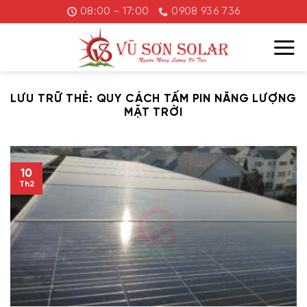
Chuyển
08:00 - 17:00
0908 936 736
đến
nội
dung
LƯU TRỮ THẺ:
QUY CÁCH TẤM PIN NĂNG LƯỢNG
MẶT TRỜI
10
Th2