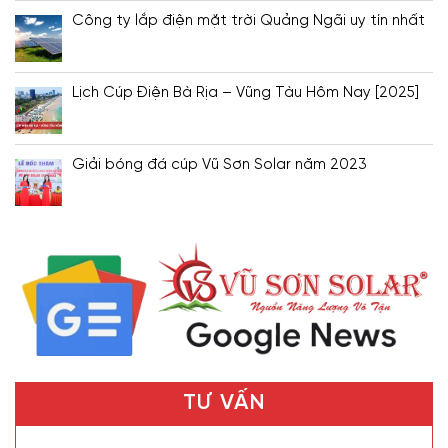
Công ty lắp điện mặt trời Quảng Ngãi uy tín nhất
Lịch Cúp Điện Bà Rịa – Vũng Tàu Hôm Nay [2025]
Giải bóng đá cúp Vũ Sơn Solar năm 2023
TƯ VẤN