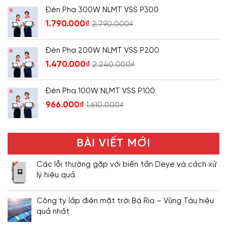
Đèn Pha 300W NLMT VSS P300
1.790.000
₫
2.790.000
₫
Đèn Pha 200W NLMT VSS P200
1.470.000
₫
2.240.000
₫
Đèn Pha 100W NLMT VSS P100
966.000
₫
1.610.000
₫
BÀI VIẾT MỚI
Các lỗi thường gặp với biến tần Deye và cách xử
lý hiệu quả
Công ty lắp điện mặt trời Bà Rịa – Vũng Tàu hiệu
quả nhất