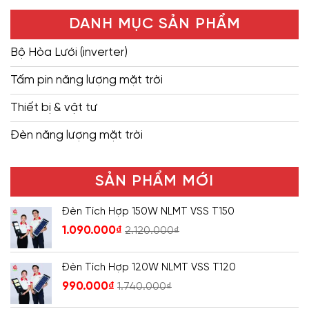
DANH MỤC SẢN PHẨM
Bộ Hòa Lưới (inverter)
Tấm pin năng lượng mặt trời
Thiết bị & vật tư
Đèn năng lượng mặt trời
SẢN PHẨM MỚI
Đèn Tích Hợp 150W NLMT VSS T150
1.090.000
₫
2.120.000
₫
Đèn Tích Hợp 120W NLMT VSS T120
990.000
₫
1.740.000
₫