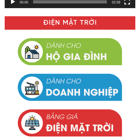
00:00
02:58
ĐIỆN MẶT TRỜI