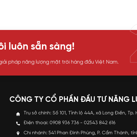
i luôn sẵn sàng!
giải pháp năng lượng mặt trời hàng đầu Việt Nam.
CÔNG TY CỔ PHẦN ĐẦU TƯ NĂNG 
Trụ sở chính: Số 101, Tỉnh lộ 44A, xã Long Điền, Tp.
Điện thoại: 0908 936 736 - 02543 842 616
Chi nhánh: 541 Phan Đình Phùng, P. Cẩm Thành, tỉ