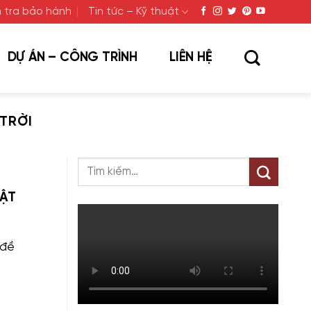
 tra bảo hành
Tin tức – Kỹ thuật
DỰ ÁN – CÔNG TRÌNH
LIÊN HỆ
TRỜI
HẬT
 đề