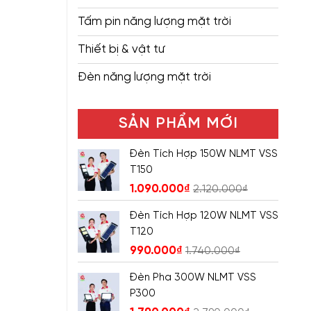
Tấm pin năng lượng mặt trời
Thiết bị & vật tư
Đèn năng lượng mặt trời
SẢN PHẨM MỚI
Đèn Tích Hợp 150W NLMT VSS
T150
1.090.000
₫
2.120.000
₫
Đèn Tích Hợp 120W NLMT VSS
T120
990.000
₫
1.740.000
₫
Đèn Pha 300W NLMT VSS
P300