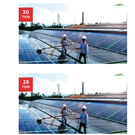
30
Th10
28
Th10