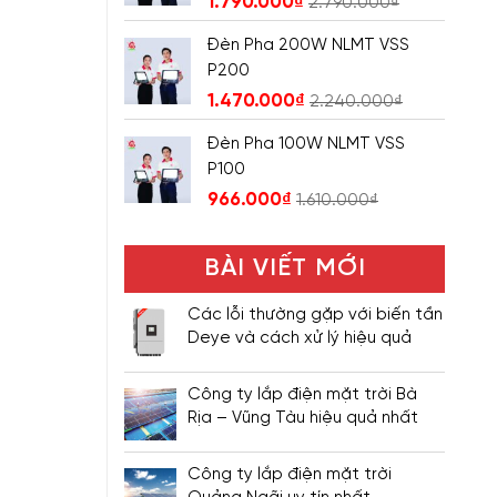
1.790.000
₫
2.790.000
₫
Đèn Pha 200W NLMT VSS
P200
1.470.000
₫
2.240.000
₫
Đèn Pha 100W NLMT VSS
P100
966.000
₫
1.610.000
₫
BÀI VIẾT MỚI
Các lỗi thường gặp với biến tần
Deye và cách xử lý hiệu quả
Công ty lắp điện mặt trời Bà
Rịa – Vũng Tàu hiệu quả nhất
Công ty lắp điện mặt trời