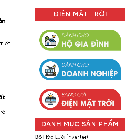
ĐIỆN MẶT TRỜI
ản
hiết,
ất
rời,
DANH MỤC SẢN PHẨM
Bộ Hòa Lưới (inverter)