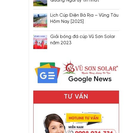
Quảng Ngãi uy tín nhất
Lịch Cúp Điện Bà Rịa – Vũng Tàu
Hôm Nay [2025]
Giải bóng đá cúp Vũ Sơn Solar
năm 2023
TƯ VẤN