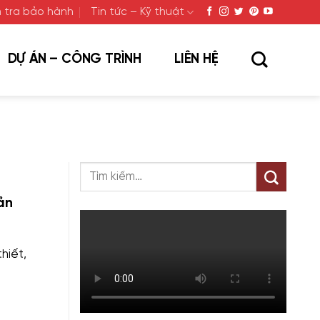
 tra bảo hành
Tin tức – Kỹ thuật
DỰ ÁN – CÔNG TRÌNH
LIÊN HỆ
ản
hiết,