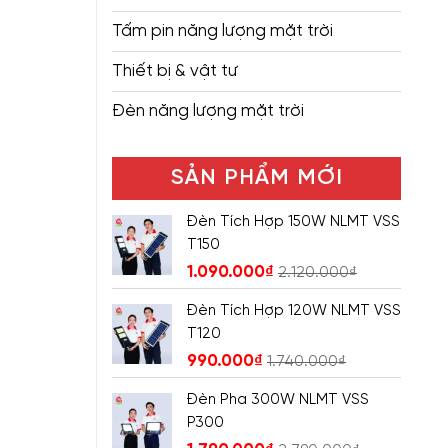
Tấm pin năng lượng mặt trời
Thiết bị & vật tư
Đèn năng lượng mặt trời
SẢN PHẨM MỚI
Đèn Tích Hợp 150W NLMT VSS
T150
1.090.000
₫
2.120.000
₫
Đèn Tích Hợp 120W NLMT VSS
T120
990.000
₫
1.740.000
₫
Đèn Pha 300W NLMT VSS
P300