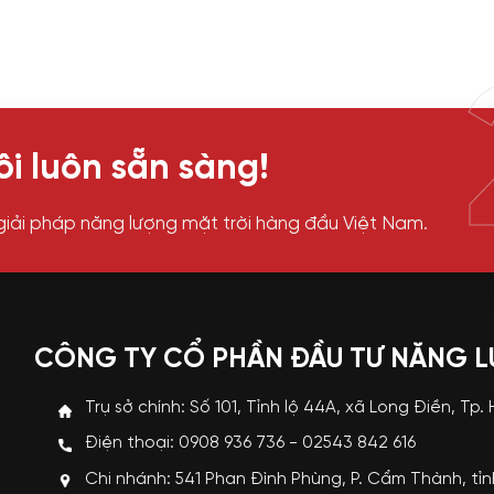
i luôn sẵn sàng!
giải pháp năng lượng mặt trời hàng đầu Việt Nam.
CÔNG TY CỔ PHẦN ĐẦU TƯ NĂNG 
Trụ sở chính: Số 101, Tỉnh lộ 44A, xã Long Điền, Tp.
Điện thoại: 0908 936 736 - 02543 842 616
Chi nhánh: 541 Phan Đình Phùng, P. Cẩm Thành, tỉ