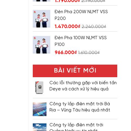
1.790.000
₫
2.790.000
₫
Đèn Pha 200W NLMT VSS
P200
1.470.000
₫
2.240.000
₫
Đèn Pha 100W NLMT VSS
P100
966.000
₫
1.610.000
₫
BÀI VIẾT MỚI
Các lỗi thường gặp với biến tần
Deye và cách xử lý hiệu quả
Công ty lắp điện mặt trời Bà
Rịa – Vũng Tàu hiệu quả nhất
Công ty lắp điện mặt trời