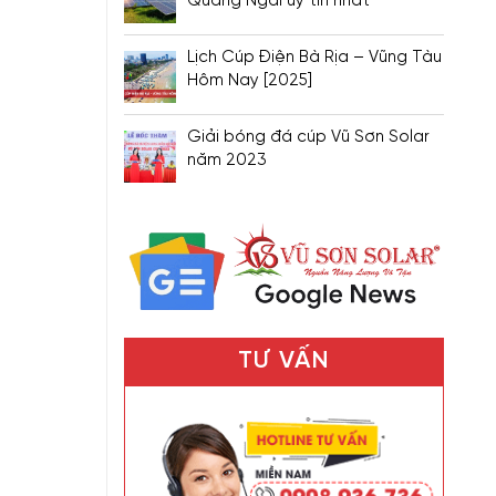
Quảng Ngãi uy tín nhất
Lịch Cúp Điện Bà Rịa – Vũng Tàu
Hôm Nay [2025]
Giải bóng đá cúp Vũ Sơn Solar
năm 2023
TƯ VẤN