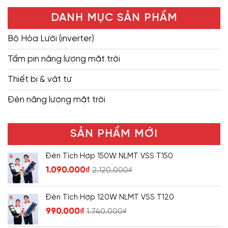
DANH MỤC SẢN PHẨM
Bộ Hòa Lưới (inverter)
Tấm pin năng lượng mặt trời
Thiết bị & vật tư
Đèn năng lượng mặt trời
SẢN PHẨM MỚI
Đèn Tích Hợp 150W NLMT VSS T150
1.090.000
₫
2.120.000
₫
Đèn Tích Hợp 120W NLMT VSS T120
990.000
₫
1.740.000
₫