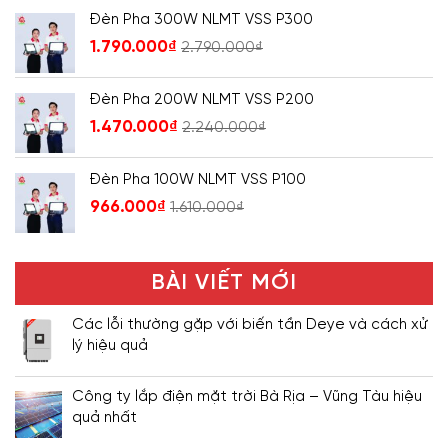
Đèn Pha 300W NLMT VSS P300
1.790.000
₫
2.790.000
₫
Đèn Pha 200W NLMT VSS P200
1.470.000
₫
2.240.000
₫
Đèn Pha 100W NLMT VSS P100
966.000
₫
1.610.000
₫
BÀI VIẾT MỚI
Các lỗi thường gặp với biến tần Deye và cách xử
lý hiệu quả
Công ty lắp điện mặt trời Bà Rịa – Vũng Tàu hiệu
quả nhất