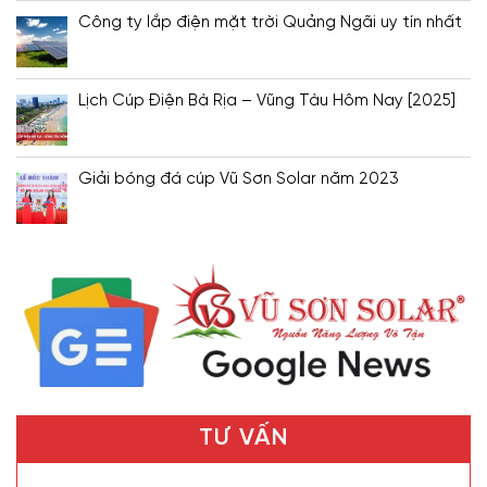
Công ty lắp điện mặt trời Quảng Ngãi uy tín nhất
Lịch Cúp Điện Bà Rịa – Vũng Tàu Hôm Nay [2025]
Giải bóng đá cúp Vũ Sơn Solar năm 2023
TƯ VẤN