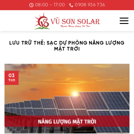
Chuyển
08:00 - 17:00
0908 936 736
đến
nội
dung
LƯU TRỮ THẺ:
SẠC DỰ PHÒNG NĂNG LƯỢNG
MẶT TRỜI
03
Th11