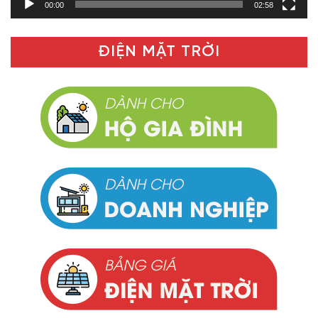
00:00
02:58
ĐIỆN MẶT TRỜI