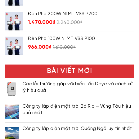
Đèn Pha 200W NLMT VSS P200
1.470.000
₫
2.240.000
₫
Đèn Pha 100W NLMT VSS P100
966.000
₫
1.610.000
₫
BÀI VIẾT MỚI
Các lỗi thường gặp với biến tần Deye và cách xử
lý hiệu quả
Công ty lắp điện mặt trời Bà Rịa – Vũng Tàu hiệu
quả nhất
Công ty lắp điện mặt trời Quảng Ngãi uy tín nhất