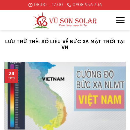
Chuyển
08:00 - 17:00
0908 936 736
đến
nội
dung
LƯU TRỮ THẺ:
SỐ LIỆU VỀ BỨC XẠ MẶT TRỜI TẠI
VN
28
Th11