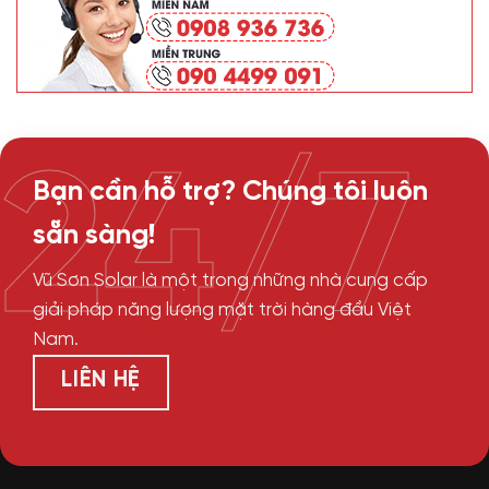
24/7
Bạn cần hỗ trợ? Chúng tôi luôn
sẵn sàng!
Vũ Sơn Solar là một trong những nhà cung cấp
giải pháp năng lượng mặt trời hàng đầu Việt
Nam.
LIÊN HỆ