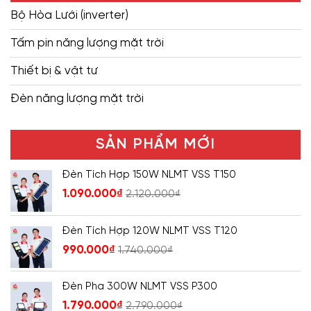
Bộ Hòa Lưới (inverter)
Tấm pin năng lượng mặt trời
Thiết bị & vật tư
Đèn năng lượng mặt trời
SẢN PHẨM MỚI
Đèn Tích Hợp 150W NLMT VSS T150
1.090.000
₫
2.120.000
₫
Đèn Tích Hợp 120W NLMT VSS T120
990.000
₫
1.740.000
₫
Đèn Pha 300W NLMT VSS P300
1.790.000
₫
2.790.000
₫