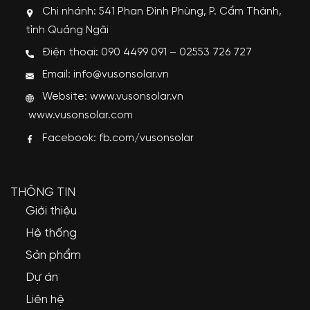
Chi nhánh: 541 Phan Đình Phùng, P. Cẩm Thành,
tỉnh Quảng Ngãi
Điện thoại: 090 4499 091 – 02553 726 727
Email: info@vusonsolar.vn
Website:
www.vusonsolar.vn
www.vusonsolar.com
Facebook:
fb.com/vusonsolar
THÔNG TIN
Giới thiệu
Hệ thống
Sản phẩm
Dự án
Liên hệ