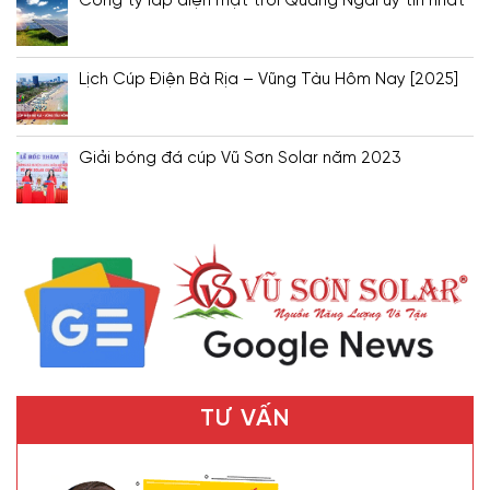
Công ty lắp điện mặt trời Quảng Ngãi uy tín nhất
Lịch Cúp Điện Bà Rịa – Vũng Tàu Hôm Nay [2025]
Giải bóng đá cúp Vũ Sơn Solar năm 2023
TƯ VẤN