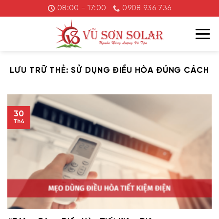
Chuyển
08:00 - 17:00
0908 936 736
đến
nội
dung
LƯU TRỮ THẺ:
SỬ DỤNG ĐIỀU HÒA ĐÚNG CÁCH
30
Th4