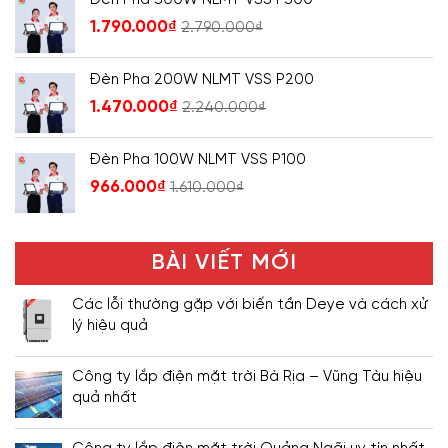
1.790.000
₫
2.790.000
₫
Đèn Pha 200W NLMT VSS P200
1.470.000
₫
2.240.000
₫
Đèn Pha 100W NLMT VSS P100
966.000
₫
1.610.000
₫
BÀI VIẾT MỚI
Các lỗi thường gặp với biến tần Deye và cách xử
lý hiệu quả
Công ty lắp điện mặt trời Bà Rịa – Vũng Tàu hiệu
quả nhất