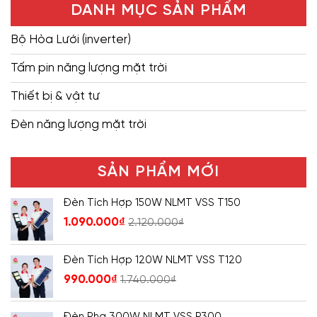
DANH MỤC SẢN PHẨM
Bộ Hòa Lưới (inverter)
Tấm pin năng lượng mặt trời
Thiết bị & vật tư
Đèn năng lượng mặt trời
SẢN PHẨM MỚI
Đèn Tích Hợp 150W NLMT VSS T150
1.090.000
₫
2.120.000
₫
Đèn Tích Hợp 120W NLMT VSS T120
990.000
₫
1.740.000
₫
Đèn Pha 300W NLMT VSS P300