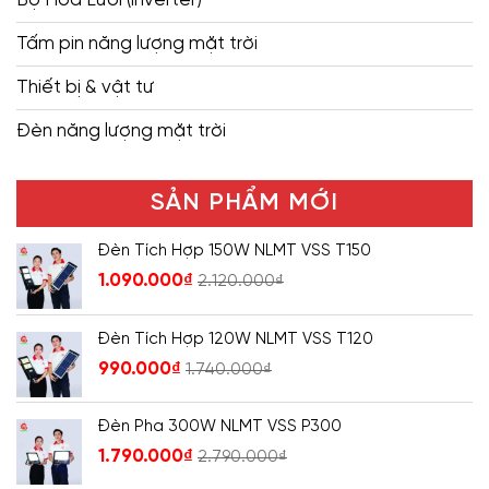
Tấm pin năng lượng mặt trời
Thiết bị & vật tư
Đèn năng lượng mặt trời
SẢN PHẨM MỚI
Đèn Tích Hợp 150W NLMT VSS T150
1.090.000
₫
2.120.000
₫
Đèn Tích Hợp 120W NLMT VSS T120
990.000
₫
1.740.000
₫
Đèn Pha 300W NLMT VSS P300
1.790.000
₫
2.790.000
₫