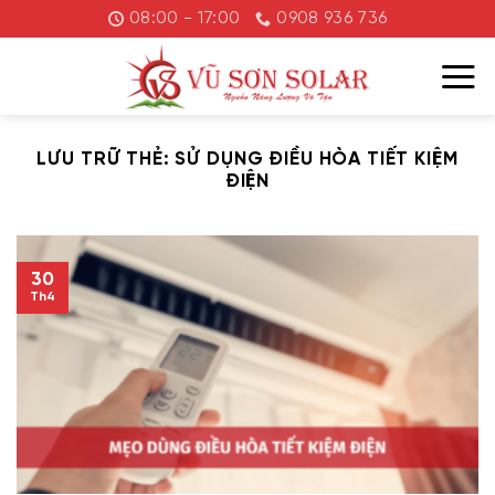
Chuyển
08:00 - 17:00
0908 936 736
đến
nội
dung
LƯU TRỮ THẺ:
SỬ DỤNG ĐIỀU HÒA TIẾT KIỆM
ĐIỆN
30
Th4