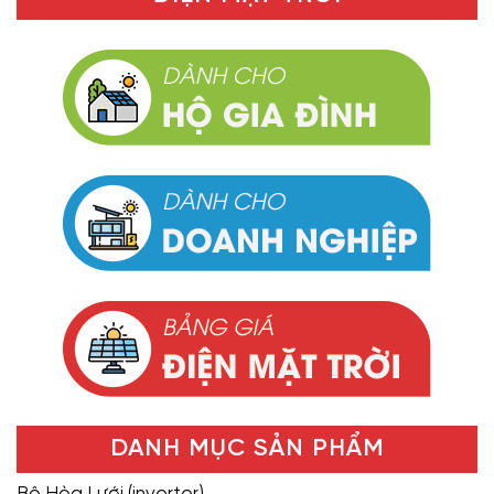
DANH MỤC SẢN PHẨM
Bộ Hòa Lưới (inverter)