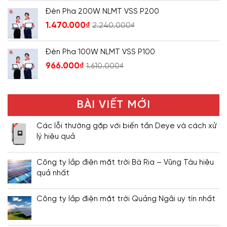
Đèn Pha 200W NLMT VSS P200
1.470.000
₫
2.240.000
₫
Đèn Pha 100W NLMT VSS P100
966.000
₫
1.610.000
₫
BÀI VIẾT MỚI
Các lỗi thường gặp với biến tần Deye và cách xử
lý hiệu quả
Công ty lắp điện mặt trời Bà Rịa – Vũng Tàu hiệu
quả nhất
Công ty lắp điện mặt trời Quảng Ngãi uy tín nhất