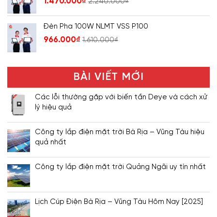
1.470.000
₫
2.240.000
₫
Đèn Pha 100W NLMT VSS P100
966.000
₫
1.610.000
₫
BÀI VIẾT MỚI
Các lỗi thường gặp với biến tần Deye và cách xử
lý hiệu quả
Công ty lắp điện mặt trời Bà Rịa – Vũng Tàu hiệu
quả nhất
Công ty lắp điện mặt trời Quảng Ngãi uy tín nhất
Lịch Cúp Điện Bà Rịa – Vũng Tàu Hôm Nay [2025]