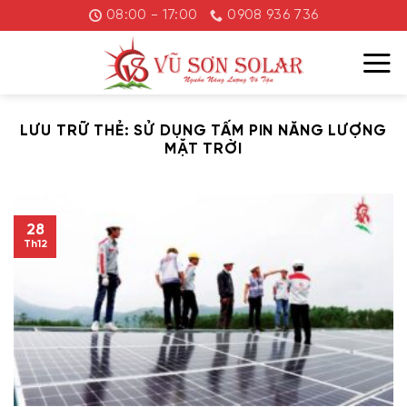
Chuyển
08:00 - 17:00
0908 936 736
đến
nội
dung
LƯU TRỮ THẺ:
SỬ DỤNG TẤM PIN NĂNG LƯỢNG
MẶT TRỜI
28
Th12