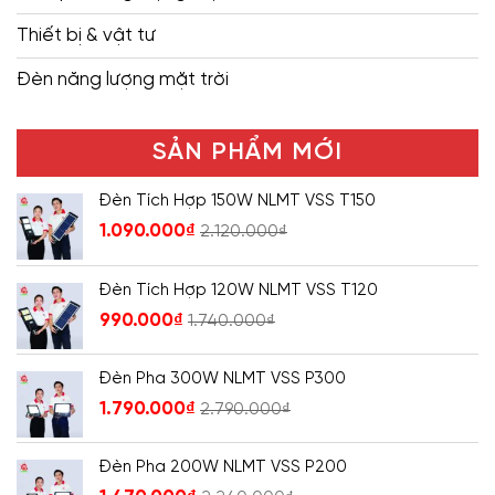
Thiết bị & vật tư
Đèn năng lượng mặt trời
SẢN PHẨM MỚI
Đèn Tích Hợp 150W NLMT VSS T150
1.090.000
₫
2.120.000
₫
Đèn Tích Hợp 120W NLMT VSS T120
990.000
₫
1.740.000
₫
Đèn Pha 300W NLMT VSS P300
1.790.000
₫
2.790.000
₫
Đèn Pha 200W NLMT VSS P200