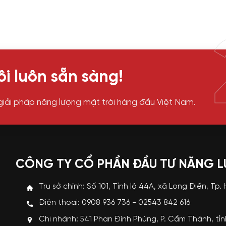
i luôn sẵn sàng!
giải pháp năng lượng mặt trời hàng đầu Việt Nam.
CÔNG TY CỔ PHẦN ĐẦU TƯ NĂNG 
Trụ sở chính: Số 101, Tỉnh lộ 44A, xã Long Điền, Tp.
Điện thoại: 0908 936 736 - 02543 842 616
Chi nhánh: 541 Phan Đình Phùng, P. Cẩm Thành, tỉ