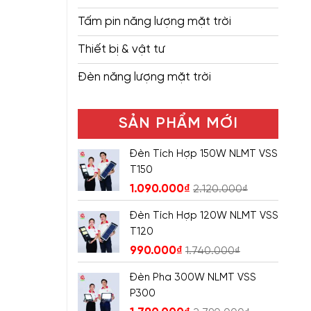
Tấm pin năng lượng mặt trời
Thiết bị & vật tư
Đèn năng lượng mặt trời
SẢN PHẨM MỚI
Đèn Tích Hợp 150W NLMT VSS
T150
1.090.000
₫
2.120.000
₫
Đèn Tích Hợp 120W NLMT VSS
T120
990.000
₫
1.740.000
₫
Đèn Pha 300W NLMT VSS
P300