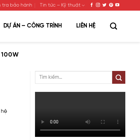
 tra bảo hành
Tin tức – Kỹ thuật
DỰ ÁN – CÔNG TRÌNH
LIÊN HỆ
V 100W
 hệ