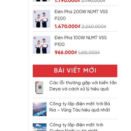
1.790.000
₫
2.790.000
₫
Đèn Pha 200W NLMT VSS
P200
1.470.000
₫
2.240.000
₫
Đèn Pha 100W NLMT VSS
P100
966.000
₫
1.610.000
₫
BÀI VIẾT MỚI
Các lỗi thường gặp với biến tần
Deye và cách xử lý hiệu quả
Công ty lắp điện mặt trời Bà
Rịa – Vũng Tàu hiệu quả nhất
Công ty lắp điện mặt trời