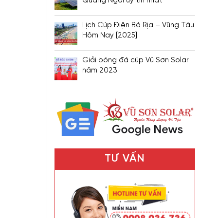
Quảng Ngãi uy tín nhất
Lịch Cúp Điện Bà Rịa – Vũng Tàu
Hôm Nay [2025]
Giải bóng đá cúp Vũ Sơn Solar
năm 2023
TƯ VẤN