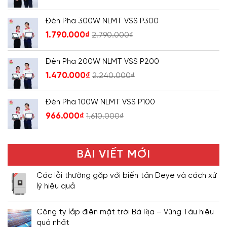
Đèn Pha 300W NLMT VSS P300
1.790.000
₫
2.790.000
₫
Đèn Pha 200W NLMT VSS P200
1.470.000
₫
2.240.000
₫
Đèn Pha 100W NLMT VSS P100
966.000
₫
1.610.000
₫
BÀI VIẾT MỚI
Các lỗi thường gặp với biến tần Deye và cách xử
lý hiệu quả
Công ty lắp điện mặt trời Bà Rịa – Vũng Tàu hiệu
quả nhất