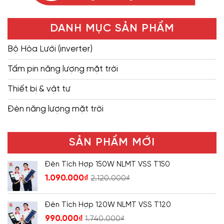
DANH MỤC SẢN PHẨM
Bộ Hòa Lưới (inverter)
Tấm pin năng lượng mặt trời
Thiết bị & vật tư
Đèn năng lượng mặt trời
SẢN PHẨM MỚI
Đèn Tích Hợp 150W NLMT VSS T150
1.090.000
₫
2.120.000
₫
Đèn Tích Hợp 120W NLMT VSS T120
990.000
₫
1.740.000
₫