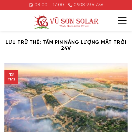
Chuyển
08:00 - 17:00
0908 936 736
đến
nội
dung
LƯU TRỮ THẺ:
TẤM PIN NĂNG LƯỢNG MẶT TRỜI
24V
12
Th12