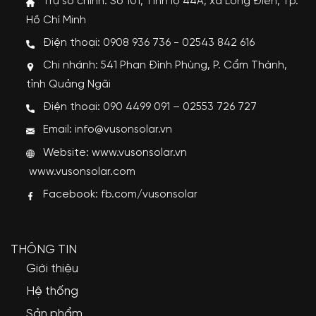
Trụ sở chính: Số 101, Tỉnh lộ 44A, xã Long Điền, Tp.
Hồ Chí Minh
Điện thoại: 0908 936 736 - 02543 842 616
Chi nhánh: 541 Phan Đình Phùng, P. Cẩm Thành,
tỉnh Quảng Ngãi
Điện thoại: 090 4499 091 – 02553 726 727
Email: info@vusonsolar.vn
Website:
www.vusonsolar.vn
www.vusonsolar.com
Facebook:
fb.com/vusonsolar
THÔNG TIN
Giới thiệu
Hệ thống
Sản phẩm