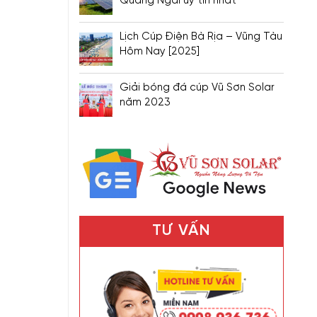
Quảng Ngãi uy tín nhất
Lịch Cúp Điện Bà Rịa – Vũng Tàu
Hôm Nay [2025]
Giải bóng đá cúp Vũ Sơn Solar
năm 2023
TƯ VẤN