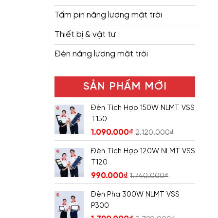
Tấm pin năng lượng mặt trời
Thiết bị & vật tư
Đèn năng lượng mặt trời
SẢN PHẨM MỚI
Đèn Tích Hợp 150W NLMT VSS
T150
1.090.000
₫
2.120.000
₫
Đèn Tích Hợp 120W NLMT VSS
T120
990.000
₫
1.740.000
₫
Đèn Pha 300W NLMT VSS
P300