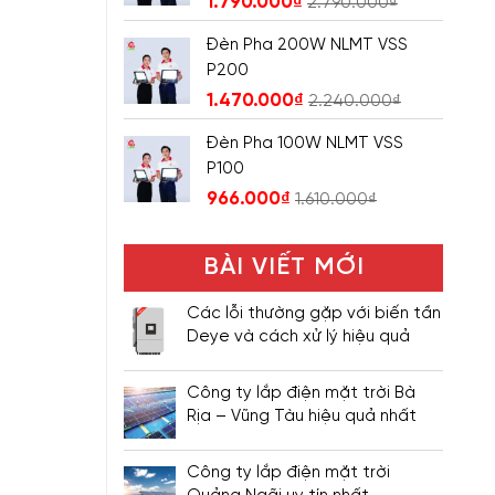
1.790.000
₫
2.790.000
₫
Đèn Pha 200W NLMT VSS
P200
1.470.000
₫
2.240.000
₫
Đèn Pha 100W NLMT VSS
P100
966.000
₫
1.610.000
₫
BÀI VIẾT MỚI
Các lỗi thường gặp với biến tần
Deye và cách xử lý hiệu quả
Công ty lắp điện mặt trời Bà
Rịa – Vũng Tàu hiệu quả nhất
Công ty lắp điện mặt trời