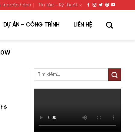
 tra bảo hành
Tin tức – Kỹ thuật
DỰ ÁN – CÔNG TRÌNH
LIÊN HỆ
50W
 hệ