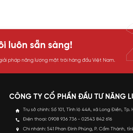
i luôn sẵn sàng!
giải pháp năng lượng mặt trời hàng đầu Việt Nam.
CÔNG TY CỔ PHẦN ĐẦU TƯ NĂNG 
Trụ sở chính: Số 101, Tỉnh lộ 44A, xã Long Điền, Tp.
Điện thoại: 0908 936 736 - 02543 842 616
Chi nhánh: 541 Phan Đình Phùng, P. Cẩm Thành, tỉ