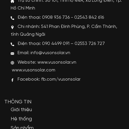
Trụ sở chính: Số 101, Tỉnh lộ 44A, xã Long Điền, Tp.
Hồ Chí Minh
Điện thoại: 0908 936 736 - 02543 842 616
Chi nhánh: 541 Phan Đình Phùng, P. Cẩm Thành,
tỉnh Quảng Ngãi
Điện thoại: 090 4499 091 – 02553 726 727
Email: info@vusonsolar.vn
Website:
www.vusonsolar.vn
www.vusonsolar.com
Facebook:
fb.com/vusonsolar
THÔNG TIN
Giới thiệu
Hệ thống
Sản phẩm