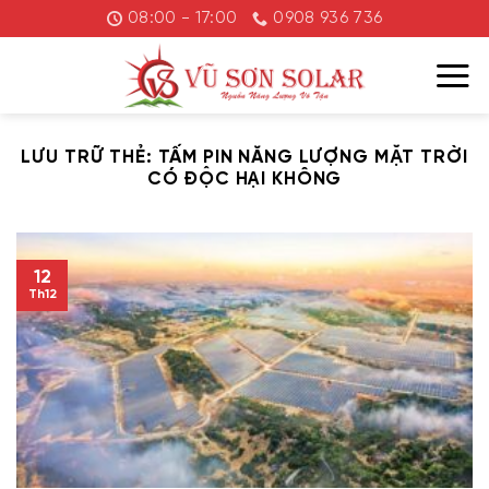
Chuyển
08:00 - 17:00
0908 936 736
đến
nội
dung
LƯU TRỮ THẺ:
TẤM PIN NĂNG LƯỢNG MẶT TRỜI
CÓ ĐỘC HẠI KHÔNG
12
Th12