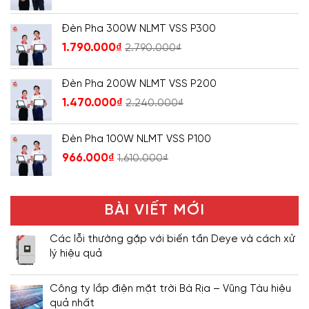
Đèn Pha 300W NLMT VSS P300
1.790.000
₫
2.790.000
₫
Đèn Pha 200W NLMT VSS P200
1.470.000
₫
2.240.000
₫
Đèn Pha 100W NLMT VSS P100
966.000
₫
1.610.000
₫
BÀI VIẾT MỚI
Các lỗi thường gặp với biến tần Deye và cách xử
lý hiệu quả
Công ty lắp điện mặt trời Bà Rịa – Vũng Tàu hiệu
quả nhất