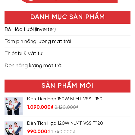
DANH MỤC SẢN PHẨM
Bộ Hòa Lưới (inverter)
Tấm pin năng lượng mặt trời
Thiết bị & vật tư
Đèn năng lượng mặt trời
SẢN PHẨM MỚI
Đèn Tích Hợp 150W NLMT VSS T150
1.090.000
₫
2.120.000
₫
Đèn Tích Hợp 120W NLMT VSS T120
990.000
₫
1.740.000
₫