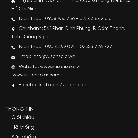
Trụ sở chính: Số 101, Tỉnh lộ 44A, xã Long Điền, Tp.
Hồ Chí Minh
Điện thoại: 0908 936 736 - 02543 842 616
Chi nhánh: 541 Phan Đình Phùng, P. Cẩm Thành,
tỉnh Quảng Ngãi
Điện thoại: 090 4499 091 – 02553 726 727
Email: info@vusonsolar.vn
Website:
www.vusonsolar.vn
www.vusonsolar.com
Facebook:
fb.com/vusonsolar
THÔNG TIN
Giới thiệu
Hệ thống
Sản phẩm