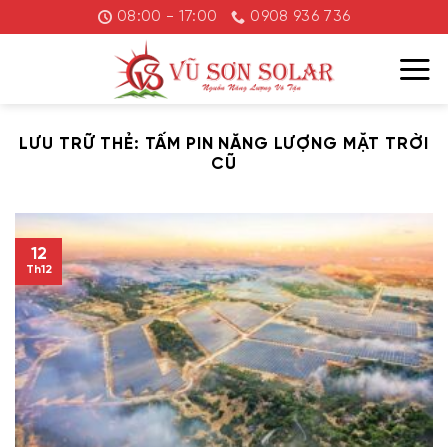
Chuyển
08:00 - 17:00
0908 936 736
đến
nội
dung
LƯU TRỮ THẺ:
TẤM PIN NĂNG LƯỢNG MẶT TRỜI
CŨ
12
Th12