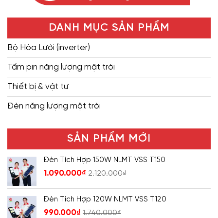
DANH MỤC SẢN PHẨM
Bộ Hòa Lưới (inverter)
Tấm pin năng lượng mặt trời
Thiết bị & vật tư
Đèn năng lượng mặt trời
SẢN PHẨM MỚI
Đèn Tích Hợp 150W NLMT VSS T150
1.090.000
₫
2.120.000
₫
Đèn Tích Hợp 120W NLMT VSS T120
990.000
₫
1.740.000
₫