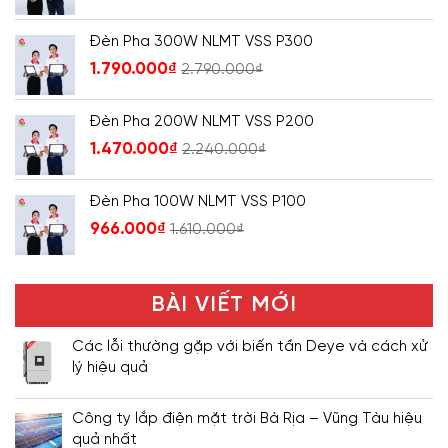
Đèn Pha 300W NLMT VSS P300
1.790.000
₫
2.790.000
₫
Đèn Pha 200W NLMT VSS P200
1.470.000
₫
2.240.000
₫
Đèn Pha 100W NLMT VSS P100
966.000
₫
1.610.000
₫
BÀI VIẾT MỚI
Các lỗi thường gặp với biến tần Deye và cách xử
lý hiệu quả
Công ty lắp điện mặt trời Bà Rịa – Vũng Tàu hiệu
quả nhất