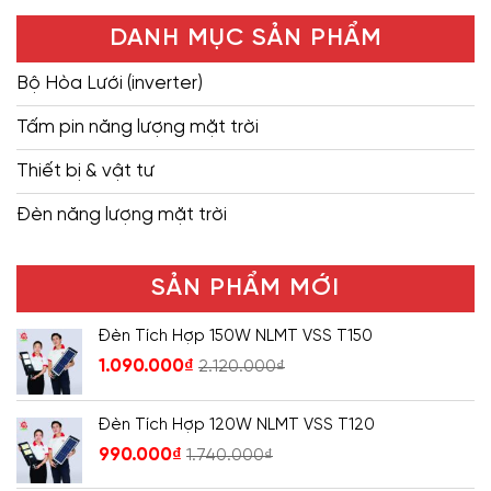
DANH MỤC SẢN PHẨM
Bộ Hòa Lưới (inverter)
Tấm pin năng lượng mặt trời
Thiết bị & vật tư
Đèn năng lượng mặt trời
SẢN PHẨM MỚI
Đèn Tích Hợp 150W NLMT VSS T150
1.090.000
₫
2.120.000
₫
Đèn Tích Hợp 120W NLMT VSS T120
990.000
₫
1.740.000
₫