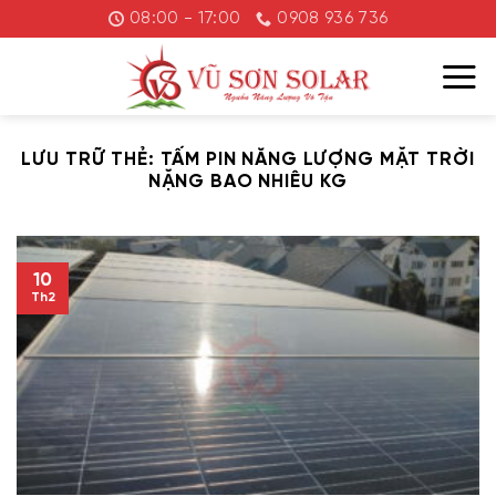
Chuyển
08:00 - 17:00
0908 936 736
đến
nội
dung
LƯU TRỮ THẺ:
TẤM PIN NĂNG LƯỢNG MẶT TRỜI
NẶNG BAO NHIÊU KG
10
Th2