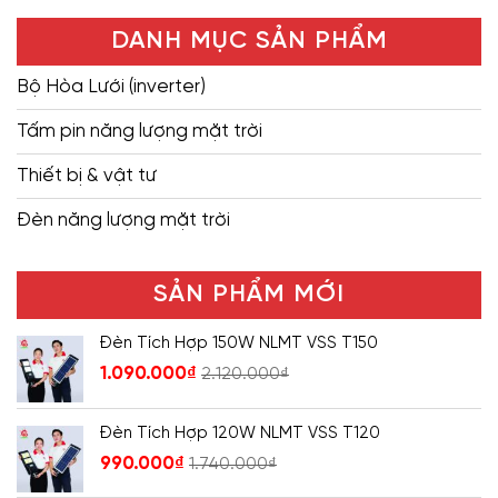
DANH MỤC SẢN PHẨM
Bộ Hòa Lưới (inverter)
Tấm pin năng lượng mặt trời
Thiết bị & vật tư
Đèn năng lượng mặt trời
SẢN PHẨM MỚI
Đèn Tích Hợp 150W NLMT VSS T150
1.090.000
₫
2.120.000
₫
Đèn Tích Hợp 120W NLMT VSS T120
990.000
₫
1.740.000
₫