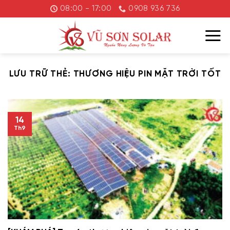
Chuyển
08:00 - 17:00
0908 936 736
đến
nội
dung
LƯU TRỮ THẺ:
THƯƠNG HIỆU PIN MẶT TRỜI TỐT
14
Th9