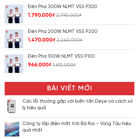
Đèn Pha 300W NLMT VSS P300
1.790.000
₫
2.790.000
₫
Đèn Pha 200W NLMT VSS P200
1.470.000
₫
2.240.000
₫
Đèn Pha 100W NLMT VSS P100
966.000
₫
1.610.000
₫
BÀI VIẾT MỚI
Các lỗi thường gặp với biến tần Deye và cách xử
lý hiệu quả
Công ty lắp điện mặt trời Bà Rịa – Vũng Tàu hiệu
quả nhất