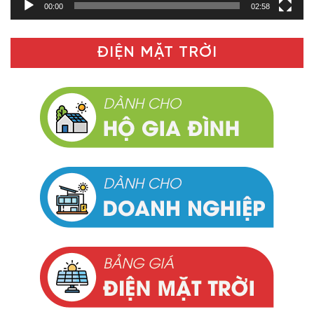
00:00
02:58
ĐIỆN MẶT TRỜI