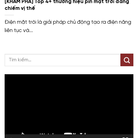
[KHÁM PHÁ] Top 4+ thương hiệu pin mặt trời đang
chiếm vị thế
Điện mặt trời là giải pháp chủ động tạo ra điện năng
liên tục và...
Trình
chơi
Video