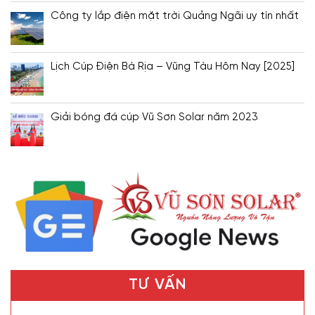
Công ty lắp điện mặt trời Quảng Ngãi uy tín nhất
Lịch Cúp Điện Bà Rịa – Vũng Tàu Hôm Nay [2025]
Giải bóng đá cúp Vũ Sơn Solar năm 2023
TƯ VẤN