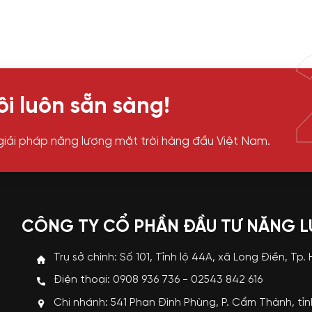
i luôn sẵn sàng!
giải pháp năng lượng mặt trời hàng đầu Việt Nam.
CÔNG TY CỔ PHẦN ĐẦU TƯ NĂNG 
Trụ sở chính: Số 101, Tỉnh lộ 44A, xã Long Điền, Tp.
Điện thoại: 0908 936 736 - 02543 842 616
Chi nhánh: 541 Phan Đình Phùng, P. Cẩm Thành, tỉ