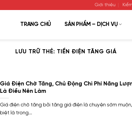
Giới thiệu
Kiểm
TRANG CHỦ
SẢN PHẨM – DỊCH VỤ
LƯU TRỮ THẺ:
TIỀN ĐIỆN TĂNG GIÁ
Giá Điện Chờ Tăng, Chủ Động Chi Phí Năng Lượ
Là Điều Nên Làm
Giá điện chờ tăng bởi tăng giá điện là chuyện sớm muộn
biệt là trong...