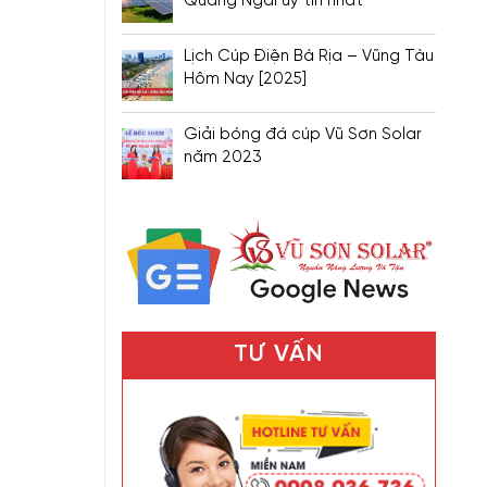
Quảng Ngãi uy tín nhất
Lịch Cúp Điện Bà Rịa – Vũng Tàu
Hôm Nay [2025]
Giải bóng đá cúp Vũ Sơn Solar
năm 2023
TƯ VẤN