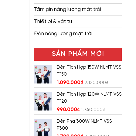
Tấm pin năng lượng mặt trời
Thiết bị & vật tư
Đèn năng lượng mặt trời
SẢN PHẨM MỚI
Đèn Tích Hợp 150W NLMT VSS
T150
1.090.000
₫
2.120.000
₫
Đèn Tích Hợp 120W NLMT VSS
T120
990.000
₫
1.740.000
₫
Đèn Pha 300W NLMT VSS
P300