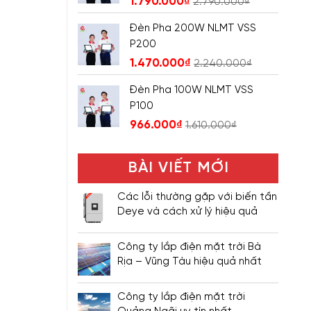
1.790.000
₫
2.790.000
₫
Đèn Pha 200W NLMT VSS
P200
1.470.000
₫
2.240.000
₫
Đèn Pha 100W NLMT VSS
P100
966.000
₫
1.610.000
₫
BÀI VIẾT MỚI
Các lỗi thường gặp với biến tần
Deye và cách xử lý hiệu quả
Công ty lắp điện mặt trời Bà
Rịa – Vũng Tàu hiệu quả nhất
Công ty lắp điện mặt trời