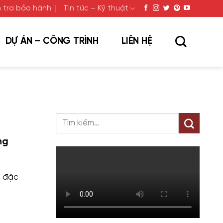
 tra bảo hành
Tin tức – Kỹ thuật
DỰ ÁN – CÔNG TRÌNH
LIÊN HỆ
ng
, đặc