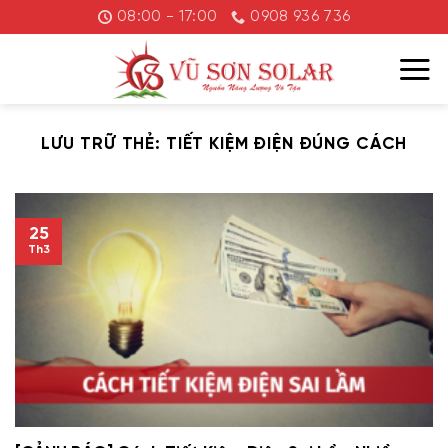
Chuyển
08:00 - 17:00
0908 936 736
đến
nội
dung
LƯU TRỮ THẺ:
TIẾT KIỆM ĐIỆN ĐÚNG CÁCH
25
Th3