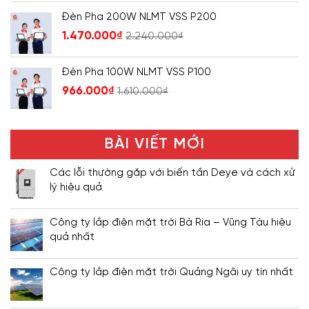
Đèn Pha 200W NLMT VSS P200
1.470.000
₫
2.240.000
₫
Đèn Pha 100W NLMT VSS P100
966.000
₫
1.610.000
₫
BÀI VIẾT MỚI
Các lỗi thường gặp với biến tần Deye và cách xử
lý hiệu quả
Công ty lắp điện mặt trời Bà Rịa – Vũng Tàu hiệu
quả nhất
Công ty lắp điện mặt trời Quảng Ngãi uy tín nhất