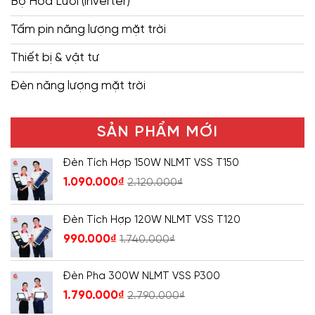
Bộ Hòa Lưới (inverter)
Tấm pin năng lượng mặt trời
Thiết bị & vật tư
Đèn năng lượng mặt trời
SẢN PHẨM MỚI
Đèn Tích Hợp 150W NLMT VSS T150
1.090.000
₫
2.120.000
₫
Đèn Tích Hợp 120W NLMT VSS T120
990.000
₫
1.740.000
₫
Đèn Pha 300W NLMT VSS P300
1.790.000
₫
2.790.000
₫