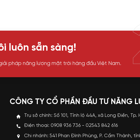
i luôn sẵn sàng!
giải pháp năng lượng mặt trời hàng đầu Việt Nam.
CÔNG TY CỔ PHẦN ĐẦU TƯ NĂNG 
Trụ sở chính: Số 101, Tỉnh lộ 44A, xã Long Điền, Tp.
Điện thoại: 0908 936 736 - 02543 842 616
Chi nhánh: 541 Phan Đình Phùng, P. Cẩm Thành, tỉ