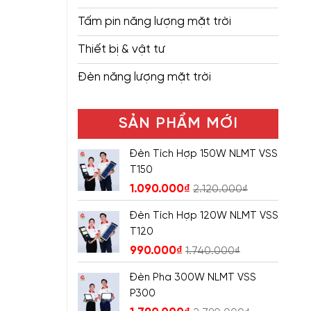
Tấm pin năng lượng mặt trời
Thiết bị & vật tư
Đèn năng lượng mặt trời
SẢN PHẨM MỚI
Đèn Tích Hợp 150W NLMT VSS
T150
1.090.000
₫
2.120.000
₫
Đèn Tích Hợp 120W NLMT VSS
T120
990.000
₫
1.740.000
₫
Đèn Pha 300W NLMT VSS
P300