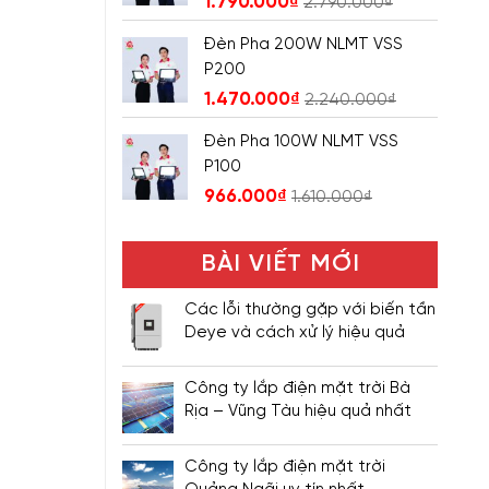
1.790.000
₫
2.790.000
₫
Đèn Pha 200W NLMT VSS
P200
1.470.000
₫
2.240.000
₫
Đèn Pha 100W NLMT VSS
P100
966.000
₫
1.610.000
₫
BÀI VIẾT MỚI
Các lỗi thường gặp với biến tần
Deye và cách xử lý hiệu quả
Công ty lắp điện mặt trời Bà
Rịa – Vũng Tàu hiệu quả nhất
Công ty lắp điện mặt trời