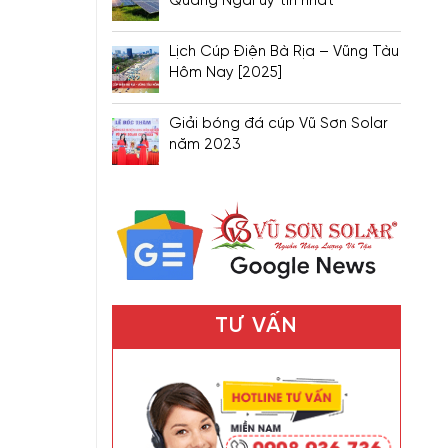
Quảng Ngãi uy tín nhất
Lịch Cúp Điện Bà Rịa – Vũng Tàu
Hôm Nay [2025]
Giải bóng đá cúp Vũ Sơn Solar
năm 2023
TƯ VẤN