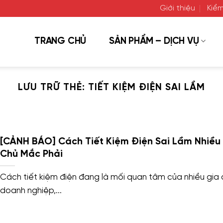
Giới thiệu
Kiểm
TRANG CHỦ
SẢN PHẨM – DỊCH VỤ
LƯU TRỮ THẺ:
TIẾT KIỆM ĐIỆN SAI LẦM
[CẢNH BÁO] Cách Tiết Kiệm Điện Sai Lầm Nhiều
Chủ Mắc Phải
Cách tiết kiệm điện đang là mối quan tâm của nhiều gia đ
doanh nghiệp,...