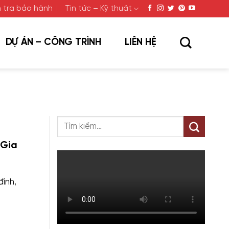
 tra bảo hành
Tin tức – Kỹ thuật
DỰ ÁN – CÔNG TRÌNH
LIÊN HỆ
 Gia
ình,