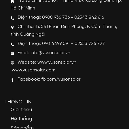
Trụ sở chính: Số 101, Tỉnh lộ 44A, xã Long Điền, Tp.
Hồ Chí Minh
Điện thoại: 0908 936 736 - 02543 842 616
Chi nhánh: 541 Phan Đình Phùng, P. Cẩm Thành,
tỉnh Quảng Ngãi
Điện thoại: 090 4499 091 – 02553 726 727
Email: info@vusonsolar.vn
Website:
www.vusonsolar.vn
www.vusonsolar.com
Facebook:
fb.com/vusonsolar
THÔNG TIN
Giới thiệu
Hệ thống
Sản phẩm