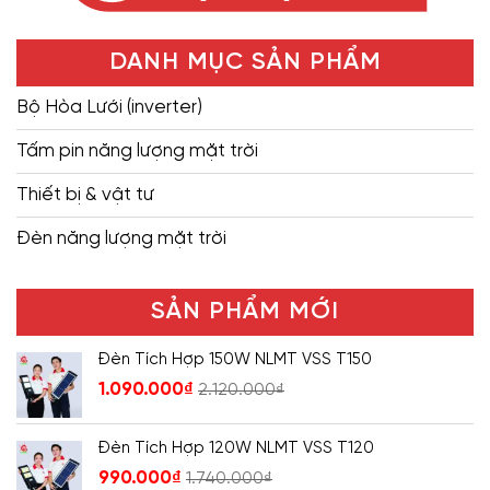
DANH MỤC SẢN PHẨM
Bộ Hòa Lưới (inverter)
Tấm pin năng lượng mặt trời
Thiết bị & vật tư
Đèn năng lượng mặt trời
SẢN PHẨM MỚI
Đèn Tích Hợp 150W NLMT VSS T150
1.090.000
₫
2.120.000
₫
Đèn Tích Hợp 120W NLMT VSS T120
990.000
₫
1.740.000
₫