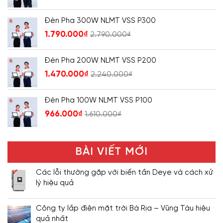
Đèn Pha 300W NLMT VSS P300
1.790.000
₫
2.790.000
₫
Đèn Pha 200W NLMT VSS P200
1.470.000
₫
2.240.000
₫
Đèn Pha 100W NLMT VSS P100
966.000
₫
1.610.000
₫
BÀI VIẾT MỚI
Các lỗi thường gặp với biến tần Deye và cách xử
lý hiệu quả
Công ty lắp điện mặt trời Bà Rịa – Vũng Tàu hiệu
quả nhất