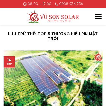
Chuyển
08:00 - 17:00
0908 936 736
đến
nội
dung
LƯU TRỮ THẺ:
TOP 5 THƯƠNG HIỆU PIN MẶT
TRỜI
14
Th9