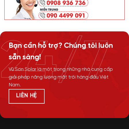
24/7
Bạn cần hỗ trợ? Chúng tôi luôn
sẵn sàng!
Vũ Sơn Solar là một trong những nhà cung cấp
giải pháp năng lượng mặt trời hàng đầu Việt
Nam.
LIÊN HỆ