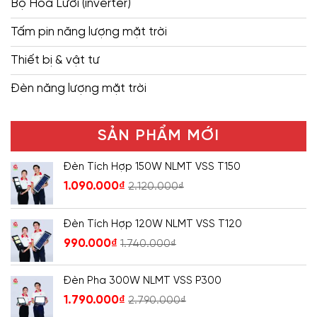
Bộ Hòa Lưới (inverter)
Tấm pin năng lượng mặt trời
Thiết bị & vật tư
Đèn năng lượng mặt trời
SẢN PHẨM MỚI
Đèn Tích Hợp 150W NLMT VSS T150
1.090.000
₫
2.120.000
₫
Đèn Tích Hợp 120W NLMT VSS T120
990.000
₫
1.740.000
₫
Đèn Pha 300W NLMT VSS P300
1.790.000
₫
2.790.000
₫