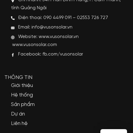
Chi nhánh: 541 Phan Đình Phùng, P. Cẩm Thành,
tỉnh Quảng Ngãi
Điện thoại: 090 4499 091 – 02553 726 727
Email: info@vusonsolar.vn
Website:
www.vusonsolar.vn
www.vusonsolar.com
Facebook:
fb.com/vusonsolar
THÔNG TIN
Giới thiệu
Hệ thống
Sản phẩm
Dự án
Liên hệ