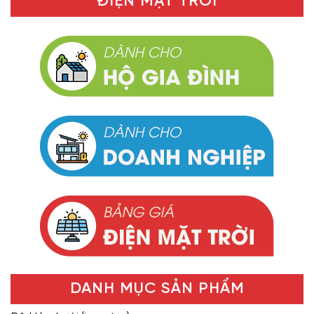
ĐIỆN MẶT TRỜI
DANH MỤC SẢN PHẨM