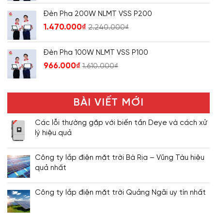
Đèn Pha 200W NLMT VSS P200
1.470.000
₫
2.240.000
₫
Đèn Pha 100W NLMT VSS P100
966.000
₫
1.610.000
₫
BÀI VIẾT MỚI
Các lỗi thường gặp với biến tần Deye và cách xử
lý hiệu quả
Công ty lắp điện mặt trời Bà Rịa – Vũng Tàu hiệu
quả nhất
Công ty lắp điện mặt trời Quảng Ngãi uy tín nhất