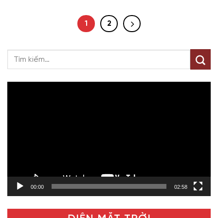
1
2
Trình
chơi
Video
00:00
02:58