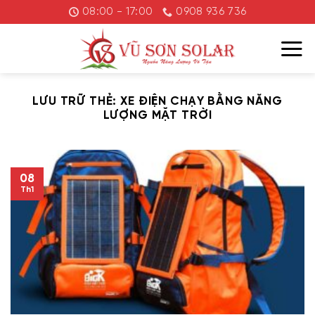
Chuyển
08:00 - 17:00
0908 936 736
đến
nội
dung
LƯU TRỮ THẺ:
XE ĐIỆN CHẠY BẰNG NĂNG
LƯỢNG MẶT TRỜI
08
Th1