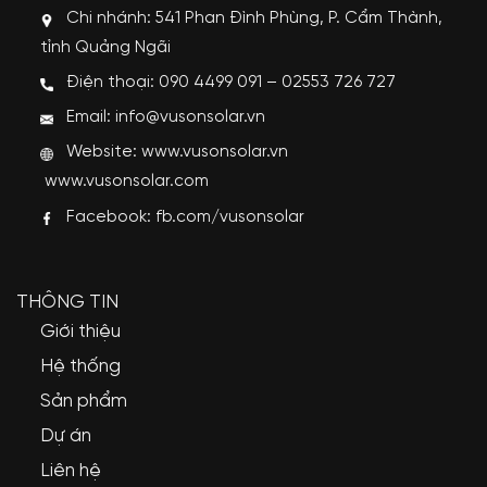
Chi nhánh: 541 Phan Đình Phùng, P. Cẩm Thành,
tỉnh Quảng Ngãi
Điện thoại: 090 4499 091 – 02553 726 727
Email: info@vusonsolar.vn
Website:
www.vusonsolar.vn
www.vusonsolar.com
Facebook:
fb.com/vusonsolar
THÔNG TIN
Giới thiệu
Hệ thống
Sản phẩm
Dự án
Liên hệ