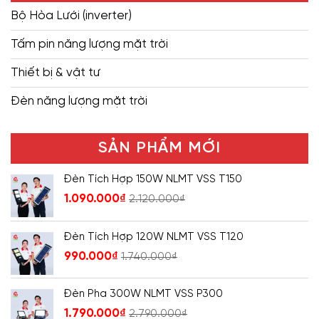
Bộ Hòa Lưới (inverter)
Tấm pin năng lượng mặt trời
Thiết bị & vật tư
Đèn năng lượng mặt trời
SẢN PHẨM MỚI
Đèn Tích Hợp 150W NLMT VSS T150
1.090.000
₫
2.120.000
₫
Đèn Tích Hợp 120W NLMT VSS T120
990.000
₫
1.740.000
₫
Đèn Pha 300W NLMT VSS P300
1.790.000
₫
2.790.000
₫