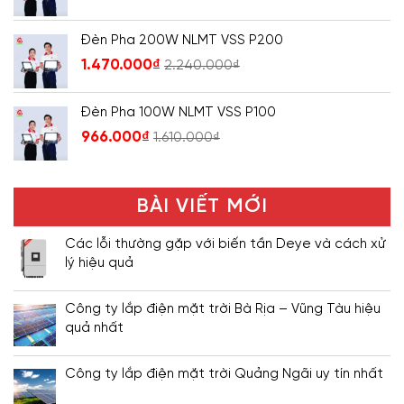
Đèn Pha 200W NLMT VSS P200
1.470.000
₫
2.240.000
₫
Đèn Pha 100W NLMT VSS P100
966.000
₫
1.610.000
₫
BÀI VIẾT MỚI
Các lỗi thường gặp với biến tần Deye và cách xử
lý hiệu quả
Công ty lắp điện mặt trời Bà Rịa – Vũng Tàu hiệu
quả nhất
Công ty lắp điện mặt trời Quảng Ngãi uy tín nhất