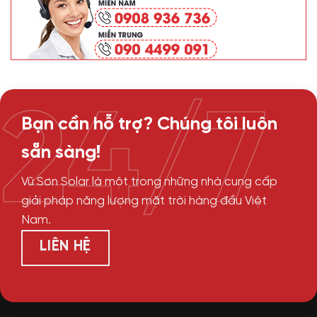
24/7
Bạn cần hỗ trợ? Chúng tôi luôn
sẵn sàng!
Vũ Sơn Solar là một trong những nhà cung cấp
giải pháp năng lượng mặt trời hàng đầu Việt
Nam.
LIÊN HỆ