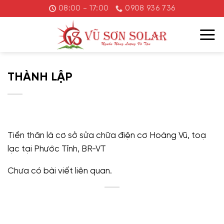
Chuyển
08:00 - 17:00
0908 936 736
đến
nội
dung
THÀNH LẬP
Tiền thân là cơ sở sửa chữa điện cơ Hoàng Vũ, toạ
lạc tại Phước Tỉnh, BR-VT
Chưa có bài viết liên quan.