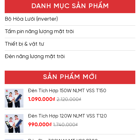
DANH MỤC SẢN PHẨM
Bộ Hòa Lưới (inverter)
Tấm pin năng lượng mặt trời
Thiết bị & vật tư
Đèn năng lượng mặt trời
SẢN PHẨM MỚI
Đèn Tích Hợp 150W NLMT VSS T150
1.090.000
₫
2.120.000
₫
Đèn Tích Hợp 120W NLMT VSS T120
990.000
₫
1.740.000
₫