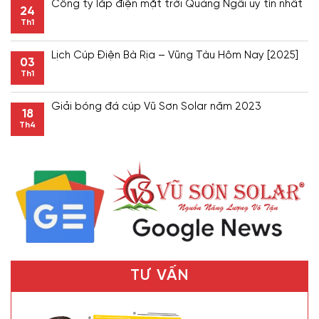
Công ty lắp điện mặt trời Quảng Ngãi uy tín nhất
24
Th1
Lịch Cúp Điện Bà Rịa – Vũng Tàu Hôm Nay [2025]
03
Th1
Giải bóng đá cúp Vũ Sơn Solar năm 2023
18
Th4
TƯ VẤN