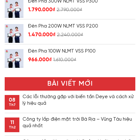
Đèn Pha 300W NLMT VSS P300
1.790.000
₫
2.790.000
₫
Đèn Pha 200W NLMT VSS P200
1.470.000
₫
2.240.000
₫
Đèn Pha 100W NLMT VSS P100
966.000
₫
1.610.000
₫
BÀI VIẾT MỚI
Các lỗi thường gặp với biến tần Deye và cách xử
08
lý hiệu quả
Th7
Công ty lắp điện mặt trời Bà Rịa – Vũng Tàu hiệu
11
quả nhất
Th2