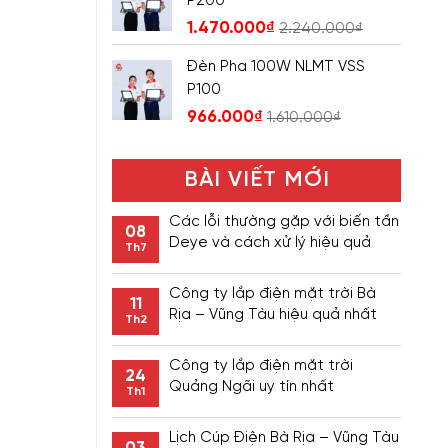
P200
1.470.000
₫
2.240.000
₫
Đèn Pha 100W NLMT VSS
P100
966.000
₫
1.610.000
₫
BÀI VIẾT MỚI
Các lỗi thường gặp với biến tần
08
Deye và cách xử lý hiệu quả
Th7
Công ty lắp điện mặt trời Bà
11
Rịa – Vũng Tàu hiệu quả nhất
Th2
Công ty lắp điện mặt trời
24
Quảng Ngãi uy tín nhất
Th1
Lịch Cúp Điện Bà Rịa – Vũng Tàu
03