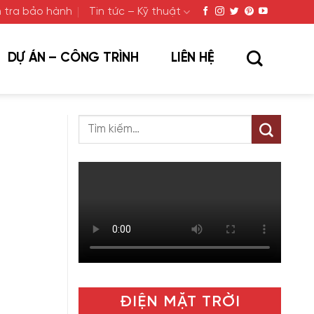
 tra bảo hành
Tin tức – Kỹ thuật
DỰ ÁN – CÔNG TRÌNH
LIÊN HỆ
ĐIỆN MẶT TRỜI