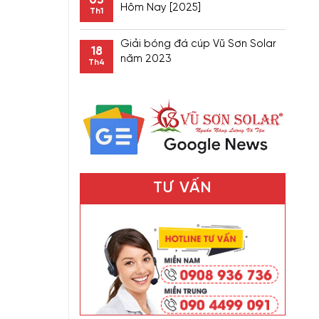
Hôm Nay [2025]
Th1
Giải bóng đá cúp Vũ Sơn Solar
18
năm 2023
Th4
TƯ VẤN