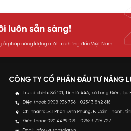
i luôn sẵn sàng!
giải pháp năng lượng mặt trời hàng đầu Việt Nam.
CÔNG TY CỔ PHẦN ĐẦU TƯ NĂNG 
Trụ sở chính: Số 101, Tỉnh lộ 44A, xã Long Điền, Tp.
Điện thoại: 0908 936 736 - 02543 842 616
Chi nhánh: 541 Phan Đình Phùng, P. Cẩm Thành, tỉ
p
Điện thoại: 090 4499 091 – 02553 726 727
i
Email: info@vusonsolar.vn