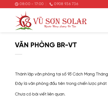
Chuyển
08:00 - 17:00
0908 936 736
đến
nội
dung
VĂN PHÒNG BR-VT
Thành lập văn phòng tại số 93 Cách Mạng Tháng 
Đây là văn phòng đầu tiên trong chiến lược phát
Chưa có bài viết liên quan.