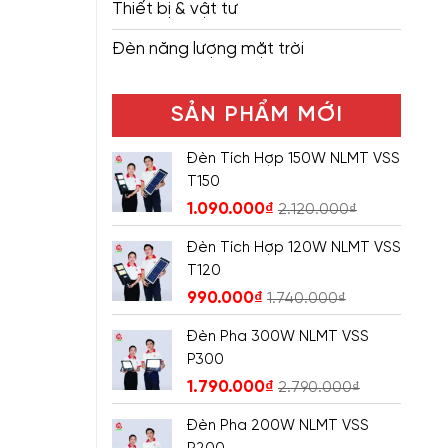
Thiết bị & vật tư
Đèn năng lượng mặt trời
SẢN PHẨM MỚI
Đèn Tích Hợp 150W NLMT VSS
T150
1.090.000
₫
2.120.000
₫
Đèn Tích Hợp 120W NLMT VSS
T120
990.000
₫
1.740.000
₫
Đèn Pha 300W NLMT VSS
P300
1.790.000
₫
2.790.000
₫
Đèn Pha 200W NLMT VSS