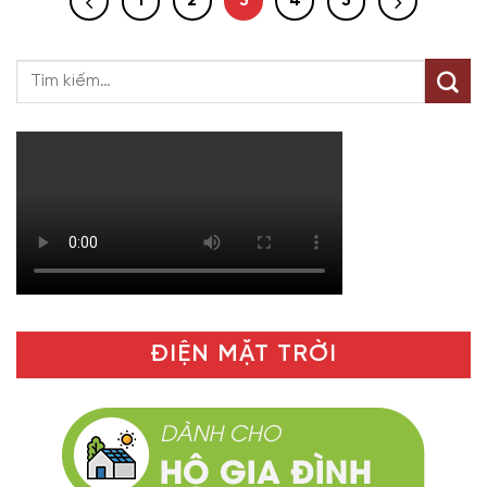
1
2
3
4
5
ĐIỆN MẶT TRỜI