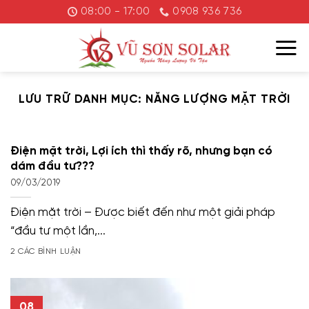
Chuyển
08:00 - 17:00
0908 936 736
đến
nội
dung
LƯU TRỮ DANH MỤC:
NĂNG LƯỢNG MẶT TRỜI
Điện mặt trời, Lợi ích thì thấy rõ, nhưng bạn có
dám đầu tư???
09/03/2019
Điện mặt trời – Được biết đến như một giải pháp
“đầu tư một lần,...
2 CÁC BÌNH LUẬN
08