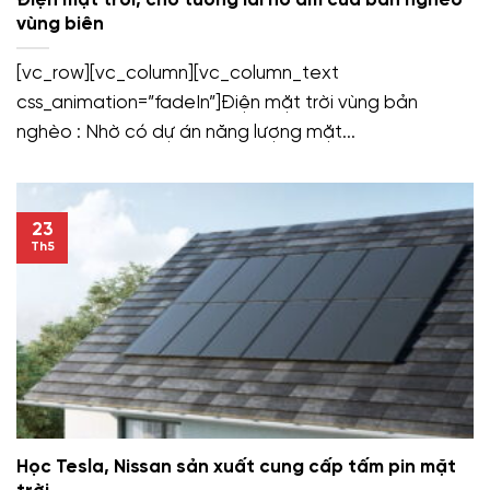
Điện mặt trời, cho tương lai no ấm của bản nghèo
vùng biên
[vc_row][vc_column][vc_column_text
css_animation=”fadeIn”]Điện mặt trời vùng bản
nghèo : Nhờ có dự án năng lượng mặt...
23
Th5
Học Tesla, Nissan sản xuất cung cấp tấm pin mặt