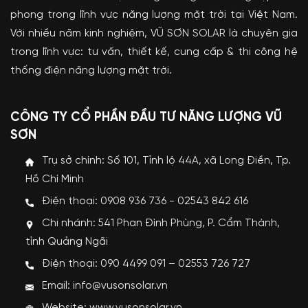
phong trong lĩnh vực năng lượng mặt trời tại Việt Nam.
Với nhiều năm kinh nghiệm, VŨ SƠN SOLAR là chuyên gia
trong lĩnh vực: tư vấn, thiết kế, cung cấp & thi công hệ
thống điện năng lượng mặt trời.
CÔNG TY CỔ PHẦN ĐẦU TƯ NĂNG LƯỢNG VŨ
SƠN
Trụ sở chính: Số 101, Tỉnh lộ 44A, xã Long Điền, Tp.
Hồ Chí Minh
Điện thoại: 0908 936 736 - 02543 842 616
Chi nhánh: 541 Phan Đình Phùng, P. Cẩm Thành,
tỉnh Quảng Ngãi
Điện thoại: 090 4499 091 – 02553 726 727
Email: info@vusonsolar.vn