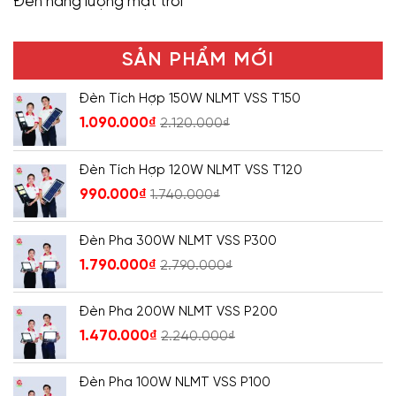
Đèn năng lượng mặt trời
SẢN PHẨM MỚI
Đèn Tích Hợp 150W NLMT VSS T150
1.090.000
₫
2.120.000
₫
Đèn Tích Hợp 120W NLMT VSS T120
990.000
₫
1.740.000
₫
Đèn Pha 300W NLMT VSS P300
1.790.000
₫
2.790.000
₫
Đèn Pha 200W NLMT VSS P200
1.470.000
₫
2.240.000
₫
Đèn Pha 100W NLMT VSS P100