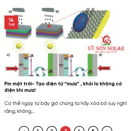
14
Th5
Pin mặt trời- Tạo điện từ “mưa” , khỏi lo không có
điện khi mưa!
Có thể ngay từ bây giờ chúng ta hãy xóa bỏ suy nghĩ
rằng, không...