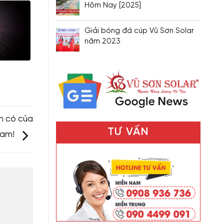
Hôm Nay [2025]
Giải bóng đá cúp Vũ Sơn Solar
năm 2023
n có của
TƯ VẤN
Nam!