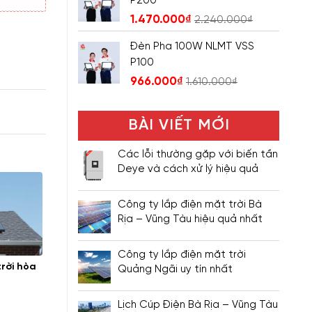
P200
1.470.000
₫
2.240.000
₫
Đèn Pha 100W NLMT VSS
P100
966.000
₫
1.610.000
₫
BÀI VIẾT MỚI
Các lỗi thường gặp với biến tần
Deye và cách xử lý hiệu quả
Công ty lắp điện mặt trời Bà
Rịa – Vũng Tàu hiệu quả nhất
Công ty lắp điện mặt trời
trời hòa
Quảng Ngãi uy tín nhất
Lịch Cúp Điện Bà Rịa – Vũng Tàu