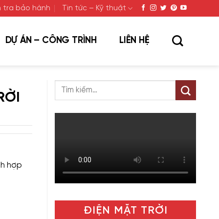
 tra bảo hành
Tin tức – Kỹ thuật
DỰ ÁN – CÔNG TRÌNH
LIÊN HỆ
RỜI
ch hợp
ĐIỆN MẶT TRỜI