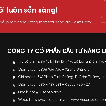
i luôn sẵn sàng!
giải pháp năng lượng mặt trời hàng đầu Việt Nam.
CÔNG TY CỔ PHẦN ĐẦU TƯ NĂNG 
Trụ sở chính: Số 101, Tỉnh lộ 44A, xã Long Điền, Tp.
Điện thoại: 0908 936 736 - 02543 842 616
Chi nhánh: 541 Phan Đình Phùng, P. Cẩm Thành, tỉ
p
Điện thoại: 090 4499 091 – 02553 726 727
i
Email: info@vusonsolar.vn
R
Website:
www.vusonsolar.vn
www.vusonsolar.co
g