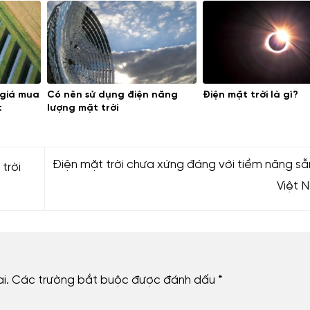
 giá mua
Có nên sử dụng điện năng
Điện mặt trời là gì?
t
lượng mặt trời
Điện mặt trời chưa xứng đáng với tiềm năng sẵ
trời
Việt 
i.
Các trường bắt buộc được đánh dấu
*