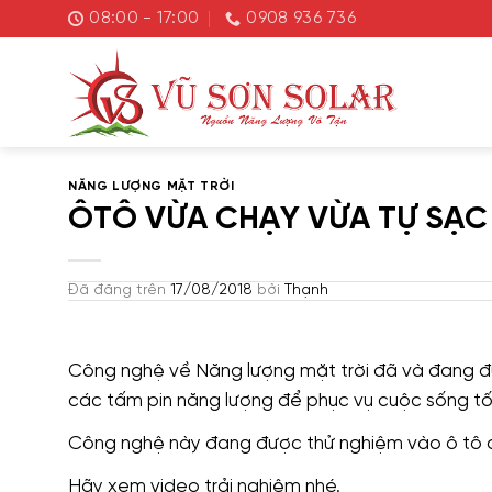
Chuyển
08:00 - 17:00
0908 936 736
đến
nội
dung
NĂNG LƯỢNG MẶT TRỜI
ÔTÔ VỪA CHẠY VỪA TỰ SẠC
Đã đăng trên
17/08/2018
bởi
Thạnh
Công nghệ về Năng lượng mặt trời đã và đang đư
các tấm pin năng lượng để phục vụ cuộc sống tố
Công nghệ này đang được thử nghiệm vào ô tô 
Hãy xem video trải nghiệm nhé.