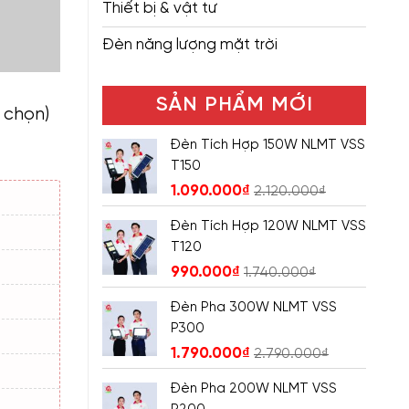
Thiết bị & vật tư
Đèn năng lượng mặt trời
SẢN PHẨM MỚI
h chọn)
Đèn Tích Hợp 150W NLMT VSS
T150
1.090.000
₫
2.120.000
₫
Đèn Tích Hợp 120W NLMT VSS
T120
990.000
₫
1.740.000
₫
Đèn Pha 300W NLMT VSS
P300
1.790.000
₫
2.790.000
₫
Đèn Pha 200W NLMT VSS