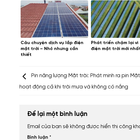
Câu chuyện dịch vụ lắp điện
Phát triển chậm lại vì
mặt trời – Nhỏ nhưng cần
điện mặt trời mới nhấ
thiết
Pin năng lượng Mặt trời: Phát minh ra pin Mặt 
hoạt động cả khi trời mưa và không có nắng
Để lại một bình luận
Email của bạn sẽ không được hiển thị công kha
Bình luận
*