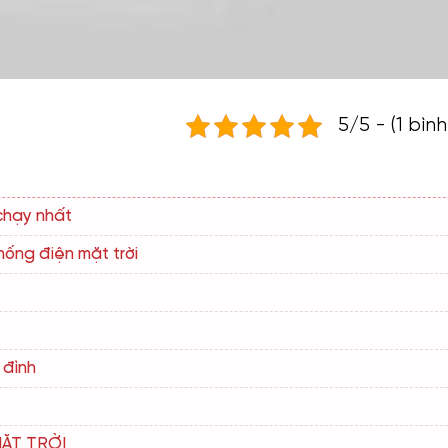
5/5 - (1 bìn
chạy nhất
ống điện mặt trời
 đình
MẶT TRỜI