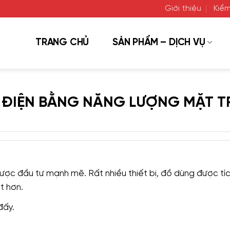
Giới thiệu
Kiểm
TRANG CHỦ
SẢN PHẨM – DỊCH VỤ
 ĐIỆN BẰNG NĂNG LƯỢNG MẶT T
ợc đầu tư mạnh mẽ. Rất nhiều thiết bị, đồ dùng được tí
t hơn.
đấy.