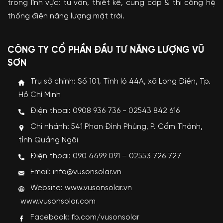
trong lĩnh vực: tư vấn, thiết kế, cung cấp & thi công hệ
thống điện năng lượng mặt trời.
CÔNG TY CỔ PHẦN ĐẦU TƯ NĂNG LƯỢNG VŨ
SƠN
Trụ sở chính: Số 101, Tỉnh lộ 44A, xã Long Điền, Tp.
Hồ Chí Minh
Điện thoại: 0908 936 736 - 02543 842 616
Chi nhánh: 541 Phan Đình Phùng, P. Cẩm Thành,
tỉnh Quảng Ngãi
Điện thoại: 090 4499 091 – 02553 726 727
Email: info@vusonsolar.vn
Website:
www.vusonsolar.vn
www.vusonsolar.com
Facebook:
fb.com/vusonsolar