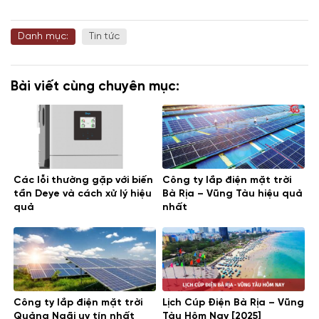
Danh mục:
Tin tức
Bài viết cùng chuyên mục:
Các lỗi thường gặp với biến
Công ty lắp điện mặt trời
tần Deye và cách xử lý hiệu
Bà Rịa – Vũng Tàu hiệu quả
quả
nhất
Công ty lắp điện mặt trời
Lịch Cúp Điện Bà Rịa – Vũng
Quảng Ngãi uy tín nhất
Tàu Hôm Nay [2025]