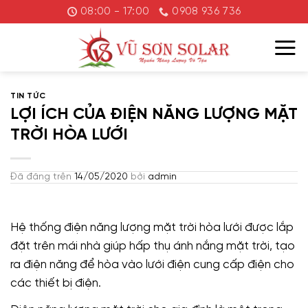
Chuyển
08:00 - 17:00
0908 936 736
đến
nội
dung
TIN TỨC
LỢI ÍCH CỦA ĐIỆN NĂNG LƯỢNG MẶT
TRỜI HÒA LƯỚI
Đã đăng trên
14/05/2020
bởi
admin
Hệ thống điện năng lượng mặt trời hòa lưới được lắp
đặt trên mái nhà giúp hấp thụ ánh nắng mặt trời, tạo
ra điện năng để hòa vào lưới điện cung cấp điện cho
các thiết bị điện.