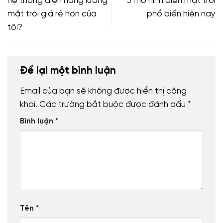
hệ thống điện năng lượng
3 mô hình điện mặt trời
mặt trời giá rẻ hơn của
phổ biến hiện nay
tôi?
Để lại một bình luận
Email của bạn sẽ không được hiển thị công
khai.
Các trường bắt buộc được đánh dấu
*
Bình luận
*
Tên
*