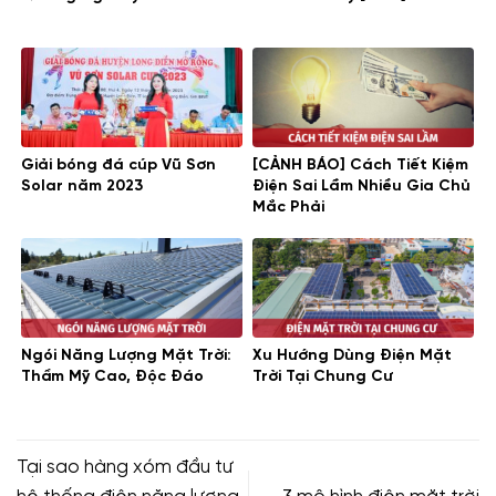
Giải bóng đá cúp Vũ Sơn
[CẢNH BÁO] Cách Tiết Kiệm
Solar năm 2023
Điện Sai Lầm Nhiều Gia Chủ
Mắc Phải
Ngói Năng Lượng Mặt Trời:
Xu Hướng Dùng Điện Mặt
Thẩm Mỹ Cao, Độc Đáo
Trời Tại Chung Cư
Tại sao hàng xóm đầu tư