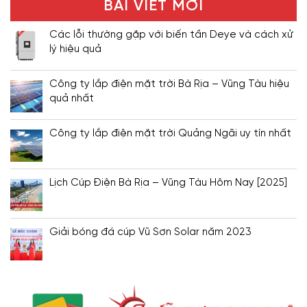
BÀI VIẾT MỚI
Các lỗi thường gặp với biến tần Deye và cách xử
lý hiệu quả
Công ty lắp điện mặt trời Bà Rịa – Vũng Tàu hiệu
quả nhất
Công ty lắp điện mặt trời Quảng Ngãi uy tín nhất
Lịch Cúp Điện Bà Rịa – Vũng Tàu Hôm Nay [2025]
Giải bóng đá cúp Vũ Sơn Solar năm 2023