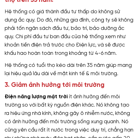
thọ trên 35 năm:
Hệ thống có giá thành đầu tư thấp do không sử
dụng ắc quy. Do đó, những gia đình, công ty sẽ không
phải tốn ngân sách đầu tư, bảo trì, bảo dưỡng ắc
quy. Chi phí đầu tư ban đầu của hệ thống xem như
khoản tiền điện trả trước cho Điện lực, và sẽ được
khấu hao hoàn toàn trong khoảng từ 4-6 năm.
Hệ thống có tuổi thọ kéo dài trên 35 năm giúp mang
lại hiệu quả lâu dài về mặt kinh tế & môi trường.
3. Giảm ảnh hưởng tới môi trường
Điện năng lượng mặt trời
ít ảnh hưởng đến môi
trường so với bất kỳ nguồn điện khác. Nó không tạo
ra hiệu ứng nhà kính, không gây ô nhiễm nước, không
có ảnh hưởng đến môi trường sống xung quanh. Nó
cũng yên cầu rất ít nước trong việc duy trì, chẳng hạn