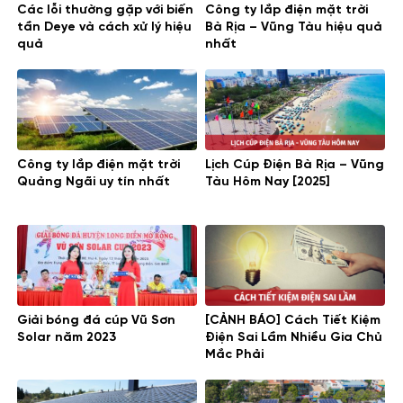
Các lỗi thường gặp với biến
Công ty lắp điện mặt trời
tần Deye và cách xử lý hiệu
Bà Rịa – Vũng Tàu hiệu quả
quả
nhất
Công ty lắp điện mặt trời
Lịch Cúp Điện Bà Rịa – Vũng
Quảng Ngãi uy tín nhất
Tàu Hôm Nay [2025]
Giải bóng đá cúp Vũ Sơn
[CẢNH BÁO] Cách Tiết Kiệm
Solar năm 2023
Điện Sai Lầm Nhiều Gia Chủ
Mắc Phải