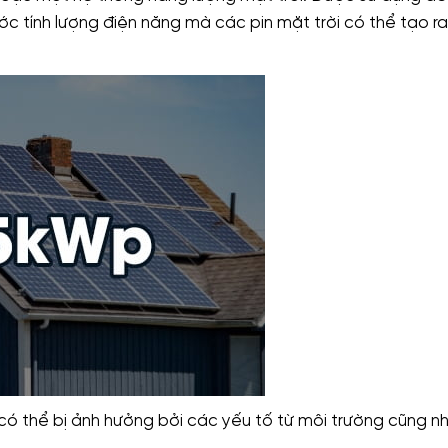
ớc tính lượng điện năng mà các pin mặt trời có thể tạo r
có thể bị ảnh hưởng bởi các yếu tố từ môi trường cũng n