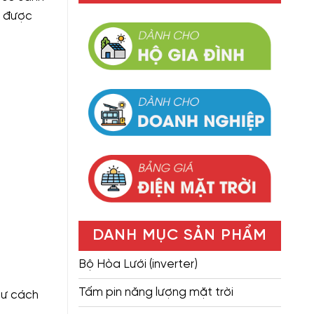
a được
DANH MỤC SẢN PHẨM
Bộ Hòa Lưới (inverter)
Tấm pin năng lượng mặt trời
hư cách