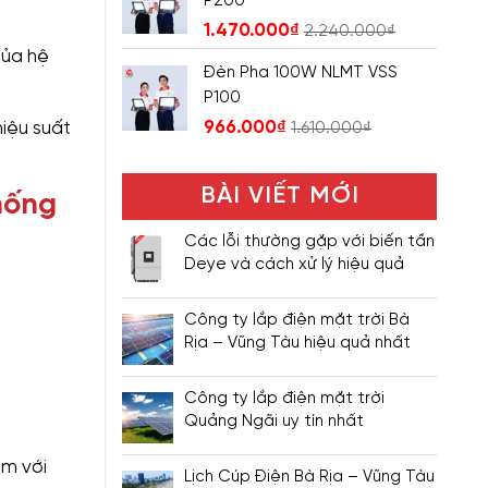
P200
1.470.000
₫
2.240.000
₫
của hệ
Đèn Pha 100W NLMT VSS
P100
966.000
₫
hiệu suất
1.610.000
₫
BÀI VIẾT MỚI
hống
Các lỗi thường gặp với biến tần
Deye và cách xử lý hiệu quả
Công ty lắp điện mặt trời Bà
Rịa – Vũng Tàu hiệu quả nhất
Công ty lắp điện mặt trời
Quảng Ngãi uy tín nhất
ăm với
Lịch Cúp Điện Bà Rịa – Vũng Tàu