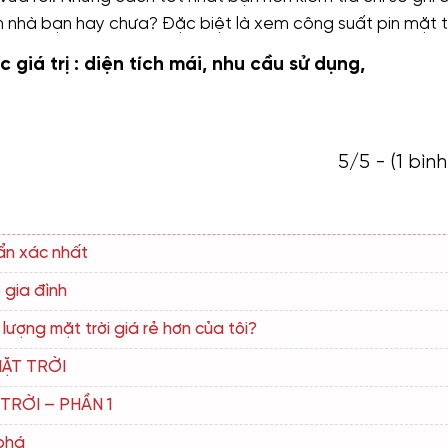
 nhà bạn hay chưa? Đặc biệt là xem công suất pin mặt tr
giá trị : diện tích mái, nhu cầu sử dụng,
5/5 - (1 bìn
uẩn xác nhất
 gia đình
ượng mặt trời giá rẻ hơn của tôi?
MẶT TRỜI
TRỜI – PHẦN 1
 phá