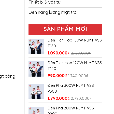
Thiết bị & vật tư
Đèn năng lượng mặt trời
SẢN PHẨM MỚI
Đèn Tích Hợp 150W NLMT VSS
T150
1.090.000
₫
2.120.000
₫
Đèn Tích Hợp 120W NLMT VSS
T120
990.000
₫
1.740.000
₫
đạt công
Đèn Pha 300W NLMT VSS
P300
1.790.000
₫
2.790.000
₫
Đèn Pha 200W NLMT VSS