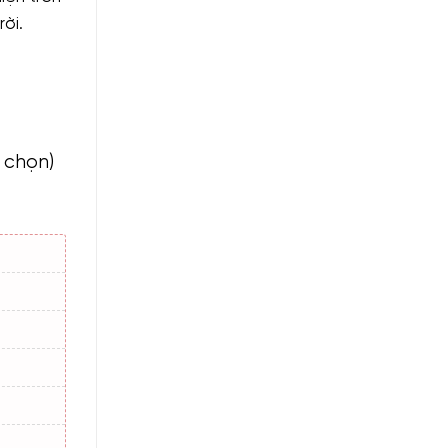
ời.
h chọn)