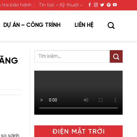
 tra bảo hành
Tin tức – Kỹ thuật
DỰ ÁN – CÔNG TRÌNH
LIÊN HỆ
NĂNG
ĐIỆN MẶT TRỜI
 so sánh