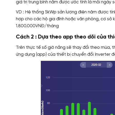
giá trị trung bình năm được ước tính là mỗi ngày
VD : Hệ thống 5kWp sản lượng điện năm được tính 
hợp cho các hộ gia đình hoặc văn phòng, cơ sở ki
1.800.000VNĐ/tháng
Cách 2 : Dựa theo app theo dõi của thiế
Trên thực tế số giờ nắng sẽ thay đổi theo mùa, th
ứng dụng (app) của thiết bị chuyển đổi Inverter đ