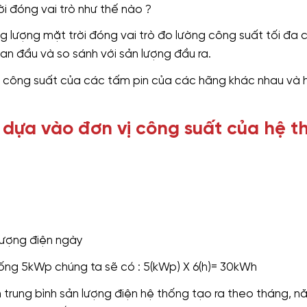
i đóng vai trò như thế nào ?
g lượng mặt trời đóng vai trò đo lường công suất tối đa 
an đầu và so sánh với sản lượng đầu ra.
và công suất của các tấm pin của các hãng khác nhau và 
 dựa vào đơn vị công suất của hệ t
lượng điện ngày
thống 5kWp chúng ta sẽ có : 5(kWp) X 6(h)= 30kWh
 trung bình sản lượng điện hệ thống tạo ra theo tháng, n