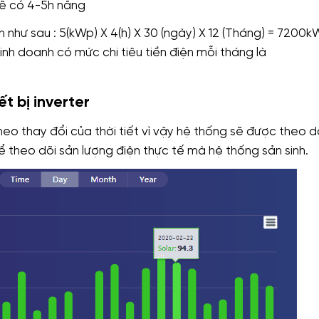
 sẽ có 4-5h nắng
như sau : 5(kWp) X 4(h) X 30 (ngày) X 12 (Tháng) = 7200k
nh doanh có mức chi tiêu tiền điện mỗi tháng là
t bị inverter
eo thay đổi của thời tiết vì vậy hệ thống sẽ được theo d
ể theo dõi sản lượng điện thực tế mà hệ thống sản sinh.