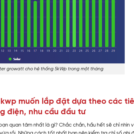
erter growatt cho hệ thống 5kWp trong một tháng
 kwp muốn lắp đặt dựa theo các tiê
ng điện, nhu cầu đầu tư
bạn quan tâm nhất là gì? Chắc chắn, hầu hết sẽ chỉ nhìn 
 vừa rồi. Những cách tốt nhất bạn nên kiểm tra chỉ số ghi đ