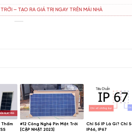
RỜI – TẠO RA GIÁ TRỊ NGAY TRÊN MÁI NHÀ
g Thấm
#12 Công Nghệ Pin Mặt Trời
Chỉ Số IP Là Gì? Chỉ S
VSS
[CẬP NHẬT 2023]
IP66, IP67