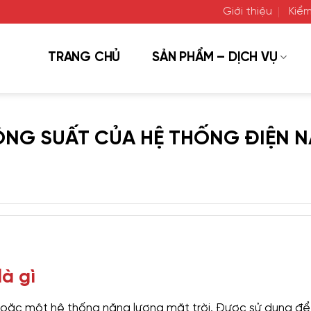
Giới thiệu
Kiểm
TRANG CHỦ
SẢN PHẨM – DỊCH VỤ
CÔNG SUẤT CỦA HỆ THỐNG ĐIỆN 
à gì
oặc một hệ thống năng lượng mặt trời. Được sử dụng để