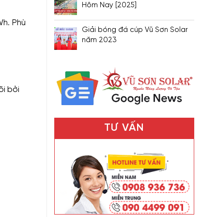
Hôm Nay [2025]
Wh. Phù
Giải bóng đá cúp Vũ Sơn Solar
năm 2023
õi bởi
TƯ VẤN