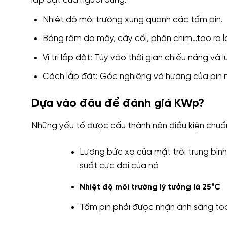
lắp đặt của người dùng:
Nhiệt độ môi trường xung quanh các tấm pin.
Bóng râm do mây, cây cối, phân chim…tạo ra l
Vị trí lắp đặt: Tùy vào thời gian chiếu nắng v
Cách lắp đặt: Góc nghiêng và hướng của pin n
Dựa vào đâu để đánh giá KWp?
Những yếu tố được cấu thành nên điều kiện chuẩ
Lượng bức xạ của mặt trời trung bình
suất cực đại của nó
Nhiệt độ môi trường lý tưởng là 25°C
Tấm pin phải được nhận ánh sáng to