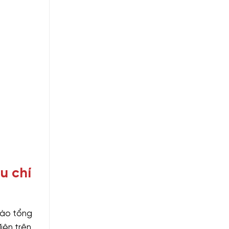
u chí
vào tổng
iện trên