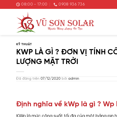
Chuyển
08:00 - 17:00
0908 936 736
đến
nội
dung
KỸ THUẬT
KWP LÀ GÌ ? ĐƠN VỊ TÍNH 
LƯỢNG MẶT TRỜI
Đã đăng trên
07/12/2020
bởi
admin
Định nghĩa về kWp là gì ? Wp l
KWp là mức công suất tối đa của một bảng pin h