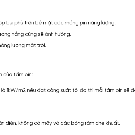
ớp bụi phủ trên bề mặt các mảng pin năng lượng.
à lượng nắng cũng sẽ ảnh hưởng.
ăng lượng mặt trời.
n của tấm pin:
 là 1kW/m2 nếu đạt công suất tối đa thì mỗi tấm pin sẽ 
àn diện, không có mây và các bóng râm che khuất.